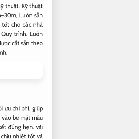
ỹ thuật.
Kỹ thuật
0m–30m,
Luôn sẵn
 tốt cho các nhà
.
Quy trình.
Luôn
được cắt sẵn theo
ịnh.
i ưu chi phí.
giúp
 vào bề mặt mẫu
ết đúng hẹn.
vải
chịu nhiệt tốt và