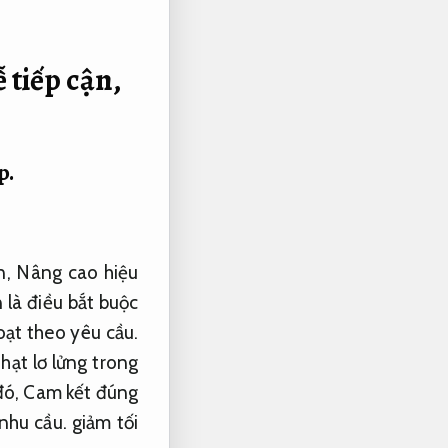
 tiếp cận,
p.
n,
Nâng cao hiệu
 là điều bắt buộc
oạt theo yêu cầu.
hạt lơ lửng trong
đó,
Cam kết đúng
nhu cầu.
giảm tối