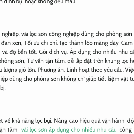
n dính bụi hoặc không đều màu.
 nghiệp.
vải lọc sơn công nghiệp dùng cho phòng sơn 
r đan xen,
Tối ưu chi phí.
tạo thành lớp màng dày,
Cam 
o và độ bền tốt.
Gói dịch vụ.
Áp dụng cho nhiều nhu cầ
 phòng sơn,
Tư vấn tận tâm.
dễ lắp đặt trên khung lọc ho
lưu lượng gió lớn.
Phương án.
Linh hoạt theo yêu cầu.
Việc
iệp dùng cho phòng sơn không chỉ giúp tiết kiệm vật 
bị.
ệt về khả năng lọc bụi,
Nâng cao hiệu quả vận hành.
độ 
ận tâm.
vải lọc sơn áp dụng cho nhiều nhu cầu
công 