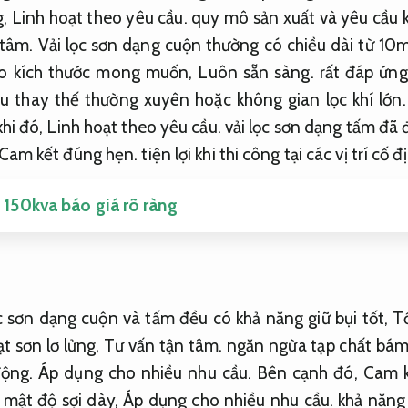
g,
Linh hoạt theo yêu cầu.
quy mô sản xuất và yêu cầu k
 tâm.
Vải lọc sơn dạng cuộn thường có chiều dài từ 1
eo kích thước mong muốn,
Luôn sẵn sàng.
rất đáp ứng
u thay thế thường xuyên hoặc không gian lọc khí lớn
hi đó,
Linh hoạt theo yêu cầu.
vải lọc sơn dạng tấm đã 
Cam kết đúng hẹn.
tiện lợi khi thi công tại các vị trí cố đ
 150kva báo giá rõ ràng
lọc sơn dạng cuộn và tấm đều có khả năng giữ bụi tốt,
Tố
ạt sơn lơ lửng,
Tư vấn tận tâm.
ngăn ngừa tạp chất bám
ộng.
Áp dụng cho nhiều nhu cầu.
Bên cạnh đó,
Cam k
i mật độ sợi dày,
Áp dụng cho nhiều nhu cầu.
khả năng 