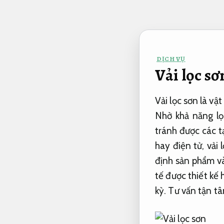
Bỏ
qua
nội
dung
DỊCH VỤ
Vải lọc s
Vải lọc sơn là vậ
Nhờ khả năng lọ
tránh được các t
hay điện tử, vải
định sản phẩm và 
tế được thiết kế
kỳ.
Tư vấn tận tâ