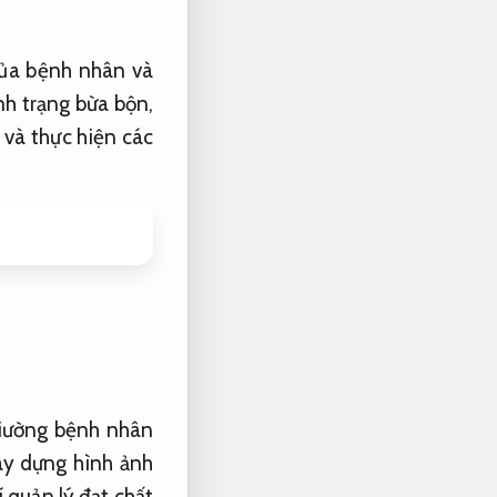
ủa bệnh nhân và
nh trạng bừa bộn,
và thực hiện các
giường bệnh nhân
ây dựng hình ảnh
í quản lý đạt chất