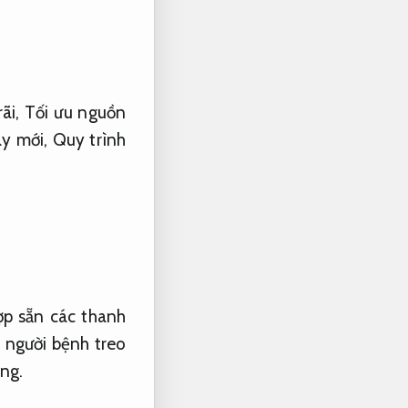
rãi,
Tối ưu nguồn
ay mới,
Quy trình
ợp sẵn các thanh
 người bệnh treo
ng.