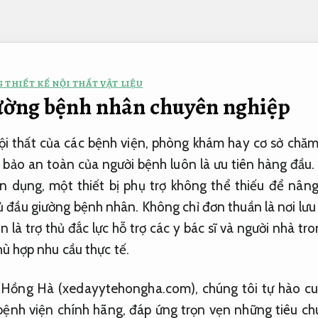
 THIẾT KẾ NỘI THẤT VẬT LIỆU
ường bệnh nhân chuyên nghiệp
ội thất của các bệnh viện, phòng khám hay cơ sở chăm
 bảo an toàn của người bệnh luôn là ưu tiên hàng đầu
n dụng, một thiết bị phụ trợ không thể thiếu để nâng
 tủ đầu giường bệnh nhân. Không chỉ đơn thuần là nơi lưu
 là trợ thủ đắc lực hỗ trợ các y bác sĩ và người nhà tro
ù hợp nhu cầu thực tế.
 Hồng Hà (xedayytehongha.com), chúng tôi tự hào c
t bệnh viện chính hãng, đáp ứng trọn vẹn những tiêu ch