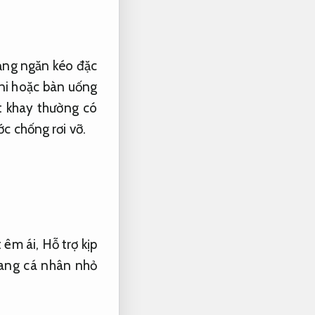
ạng ngăn kéo đặc
ini hoặc bàn uống
 khay thường có
c chống rơi vỡ.
 êm ái,
Hỗ trợ kịp
rang cá nhân nhỏ