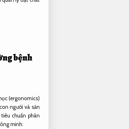
ường bệnh
 học (ergonomics)
con người và sản
 tiêu chuẩn phân
hông minh: