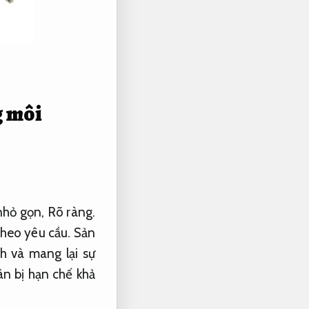
g môi
 nhỏ gọn,
Rõ ràng.
theo yêu cầu.
Sản
h và mang lại sự
ân bị hạn chế khả