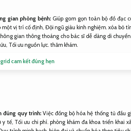
ng gian phòng bệnh:
Giúp gom gọn toàn bộ đồ đạc c
 một vị trí cố định,
Đội ngũ giàu kinh nghiệm.
xóa bỏ tì
hông gian thông thoáng cho bác sĩ dễ dàng di chuyển 
cứu,
Tối ưu nguồn lực.
thăm khám.
f grid cam kết đúng hẹn
h đúng quy trình:
Việc đồng bộ hóa hệ thống tủ đầu 
ở y tế,
Tối ưu chi phí.
phòng khám đa khoa triển khai x
Quy trình minh bạch.
hiện đại và chuẩn hóa theo tiêu ch