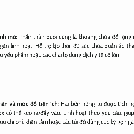
ánh mở:
Phần thân dưới cùng là khoang chứa đồ rộng 
găn linh hoạt,
Hỗ trợ kịp thời.
đủ sức chứa quần áo th
 yếu phẩm hoặc các chai lọ dung dịch y tế cỡ lớn.
hăn và móc đồ tiện ích:
Hai bên hông tủ được tích h
ox có thể kéo ra/đẩy vào,
Linh hoạt theo yêu cầu.
giúp
ưu chi phí.
khăn tắm hoặc các túi đồ dùng cực kỳ gọn gà