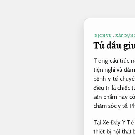
Bỏ
qua
nội
dung
DỊCH VỤ
,
XÂY DỰNG
Tủ đầu gi
Trong cấu trúc n
tiện nghi và đảm
bệnh y tế chuyê
điều trị là chiếc
sản phẩm này còn
chăm sóc y tế.
Ph
Tại Xe Đẩy Y Tế
thiết bị nội thấ