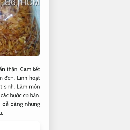
ẩn thận,
Cam kết
m đen,
Linh hoạt
 sinh.
Làm món
 các bước cơ bản.
.
dễ dàng nhưng
u.