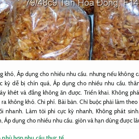
ng khó,
Áp dụng cho nhiều nhu cầu.
nhưng nếu không c
c kỳ dễ bị chín quá,
Áp dụng cho nhiều nhu cầu.
thâ
áy khét và đắng không ăn được.
Triển khai.
Không phát
t ra không khó.
Chi phí.
Bài bản.
Chỉ buộc phải làm theo
ồi nhanh.
Làm tỏi phi cực kỳ nhanh,
Không phát sinh
m,
Áp dụng cho nhiều nhu cầu.
giòn và hạn dùng được lâ
 phù hợp nhu cầu thực tế