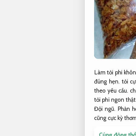
Làm tỏi phi khô
đúng hẹn.
tỏi cự
theo yêu cầu.
ch
tỏi phi ngon thậ
Đội ngũ.
Phản h
cũng cực kỳ thơ
Cúng động thổ