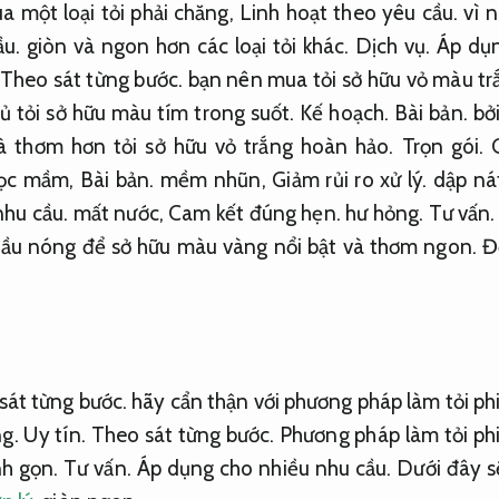
a một loại tỏi phải chăng,
Linh hoạt theo yêu cầu.
vì 
ầu.
giòn và ngon hơn các loại tỏi khác.
Dịch vụ.
Áp dụn
Theo sát từng bước.
bạn nên mua tỏi sở hữu vỏ màu tr
ủ tỏi sở hữu màu tím trong suốt.
Kế hoạch.
Bài bản.
bởi
à thơm hơn tỏi sở hữu vỏ trắng hoàn hảo.
Trọn gói.
mọc mầm,
Bài bản.
mềm nhũn,
Giảm rủi ro xử lý.
dập nát
nhu cầu.
mất nước,
Cam kết đúng hẹn.
hư hỏng.
Tư vấn.
 dầu nóng để sở hữu màu vàng nổi bật và thơm ngon.
Đ
sát từng bước.
hãy cẩn thận với phương pháp làm tỏi ph
ng.
Uy tín.
Theo sát từng bước.
Phương pháp làm tỏi phi
nh gọn.
Tư vấn.
Áp dụng cho nhiều nhu cầu.
Dưới đây s