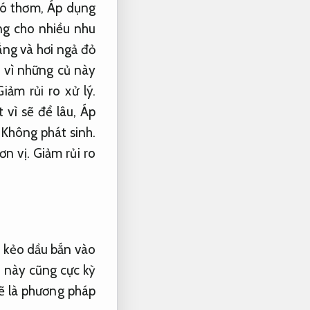
nó thơm,
Áp dụng
g cho nhiều nhu
ắng và hơi ngả đỏ
 vì những củ này
Giảm rủi ro xử lý.
 vì sẽ để lâu,
Áp
Không phát sinh.
ơn vị.
Giảm rủi ro
i kẻo dầu bắn vào
 này cũng cực kỳ
ẽ là phương pháp