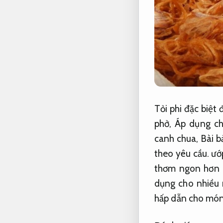
Tỏi phi đặc biệ
phở,
Áp dụng ch
canh chua,
Bài b
theo yêu cầu.
ướp
thơm ngon hơn
dụng cho nhiều 
hấp dẫn cho món