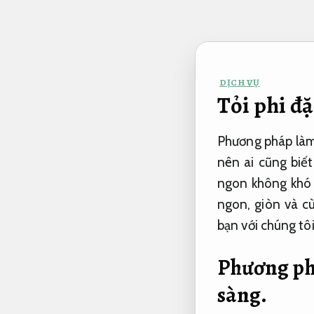
Bỏ
qua
nội
dung
DỊCH VỤ
Tỏi phi đặ
Phương pháp làm 
nên ai cũng biết
ngon không khó 
ngon, giòn và cù
bạn với chúng tô
Phương phá
sàng.