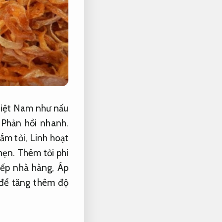
Việt Nam như nấu
,
Phản hồi nhanh.
ắm tỏi,
Linh hoạt
hẹn.
Thêm tỏi phi
bếp nhà hàng,
Áp
 để tăng thêm độ