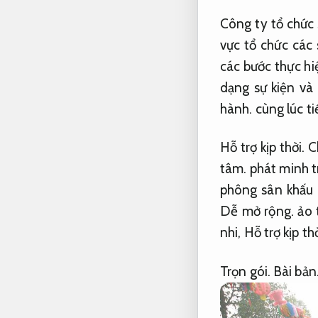
Công ty tổ chức 
vực tổ chức các 
các bước thực h
dạng sự kiện và
hành.
cùng lúc ti
Hỗ trợ kịp thời.
Ch
tâm.
phát minh tr
phông sân khấu 
Dễ mở rộng.
ảo 
nhi,
Hỗ trợ kịp thờ
Trọn gói.
Bài bản