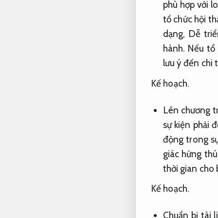
phù hợp với l
tổ chức hội t
dạng,
Dễ triể
hành.
Nếu tổ c
lưu ý đến chi t
Kế hoạch.
Lên chương tr
sự kiện phải 
động trong sự
giác hứng thú
thời gian cho 
Kế hoạch.
Chuẩn bị tài l