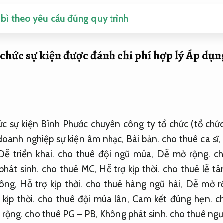
bì theo yêu cầu đúng quy trình
chức sự kiện được đánh chi phí hợp lý
Áp dụn
ức sự kiện Bình Phước chuyên công ty tổ chức (tổ chứ
 doanh nghiệp sự kiện âm nhạc,
Bài bản.
cho thuê ca sĩ,
Dễ triển khai.
cho thuê đội ngũ múa,
Dễ mở rộng.
ch
hát sinh.
cho thuê MC,
Hỗ trợ kịp thời.
cho thuê lễ tâ
công,
Hỗ trợ kịp thời.
cho thuê hàng ngũ hài,
Dễ mở r
 kịp thời.
cho thuê đội múa lân,
Cam kết đúng hẹn.
ch
 rộng.
cho thuê PG – PB,
Không phát sinh.
cho thuê ngườ