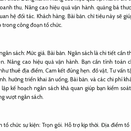
doanh thu,
Nâng cao hiệu quả vận hành.
quảng bá thươ
uan hệ đối tác.
Khách hàng.
Bài bản.
chỉ tiêu này sẽ gi
o trong công đoạn tổ chức.
 ngân sách:
Mức giá.
Bài bản.
Ngân sách là chi tiết cần th
n.
Nâng cao hiệu quả vận hành.
Bạn cần tính toán ch
như thuê địa điểm,
Cam kết đúng hẹn.
đồ vật,
Tư vấn t
nh.
hướng triển khai ăn uống,
Bài bản.
và các chi phí kh
 lập kế hoạch ngân sách khả quan giúp bạn kiểm soát 
ạng vượt ngân sách.
 tổ chức sự kiện:
Trọn gói.
Hỗ trợ kịp thời.
Địa điểm tổ 