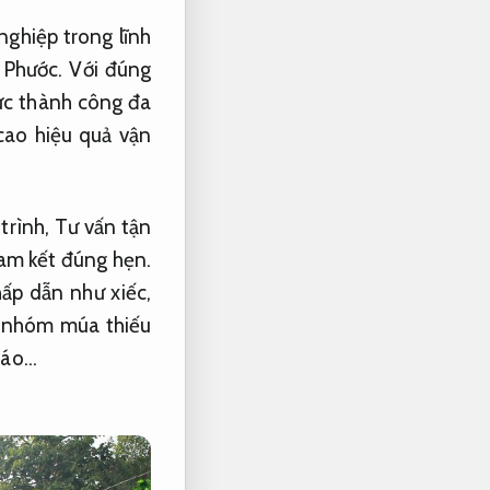
nghiệp trong lĩnh
h Phước. Với đúng
ức thành công đa
ao hiệu quả vận
trình,
Tư vấn tận
am kết đúng hẹn.
hấp dẫn như xiếc,
nhóm múa thiếu
náo…