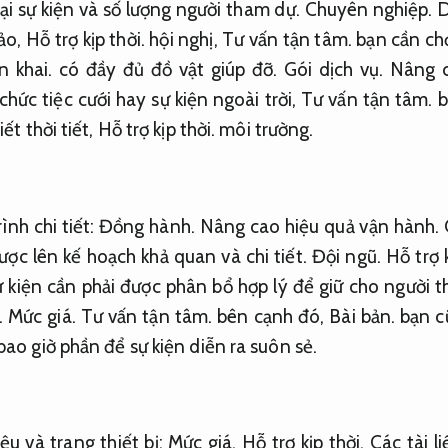
oại sự kiện và số lượng người tham dự.
Chuyên nghiệp.
D
hảo,
Hỗ trợ kịp thời.
hội nghị,
Tư vấn tận tâm.
bạn cần ch
n khai.
có đầy đủ đồ vật giúp đỡ.
Gói dịch vụ.
Nâng c
hức tiệc cưới hay sự kiện ngoài trời,
Tư vấn tận tâm.
b
iết thời tiết,
Hỗ trợ kịp thời.
môi trường.
ình chi tiết:
Đồng hành.
Nâng cao hiệu quả vận hành.
được lên kế hoạch khả quan và chi tiết.
Đội ngũ.
Hỗ trợ k
 kiện cần phải được phân bổ hợp lý để giữ cho người 
.
Mức giá.
Tư vấn tận tâm.
bên cạnh đó,
Bài bản.
bạn c
bao giờ phần để sự kiện diễn ra suôn sẻ.
iệu và trang thiết bị:
Mức giá.
Hỗ trợ kịp thời.
Các tài li