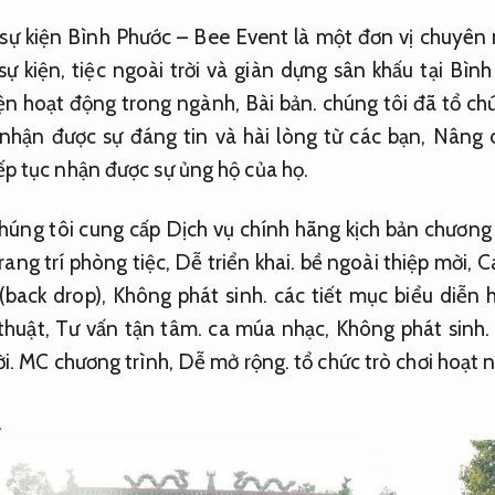
sự kiện Bình Phước – Bee Event là một đơn vị chuyên 
sự kiện, tiệc ngoài trời và giàn dựng sân khấu tại Bìn
iện hoạt động trong ngành,
Bài bản.
chúng tôi đã tổ ch
 nhận được sự đáng tin và hài lòng từ các bạn,
Nâng c
ếp tục nhận được sự ủng hộ của họ.
úng tôi cung cấp Dịch vụ chính hãng kịch bản chương 
ang trí phòng tiệc,
Dễ triển khai.
bề ngoài thiệp mời,
C
(back drop),
Không phát sinh.
các tiết mục biểu diễn 
thuật,
Tư vấn tận tâm.
ca múa nhạc,
Không phát sinh.
i.
MC chương trình,
Dễ mở rộng.
tổ chức trò chơi hoạt 
.