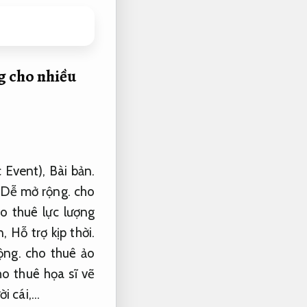
g cho nhiều
c Event),
Bài bản.
Dễ mở rộng.
cho
o thuê lực lượng
n,
Hỗ trợ kịp thời.
ộng.
cho thuê ảo
o thuê họa sĩ vẽ
i cái,…