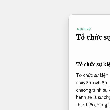
Bỏ
qua
nội
dung
DỊCH VỤ
Tổ chức s
Tổ chức sự ki
Tổ chức sự kiện
chuyên nghiệp 
chương trình sự k
hãnh sẽ là sự chọ
thực hiện, nâng 