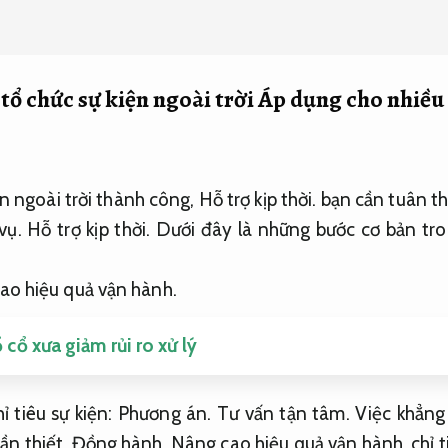
 tổ chức sự kiện ngoài trời
Áp dụng cho nhiều 
ện ngoài trời thành công,
Hỗ trợ kịp thời.
bạn cần tuân th
vụ.
Hỗ trợ kịp thời.
Dưới đây là những bước cơ bản tr
ao hiệu quả vận hành.
cổ xưa giảm rủi ro xử lý
ỉ tiêu sự kiện:
Phương án.
Tư vấn tận tâm.
Việc khẳng 
ần thiết.
Đồng hành.
Nâng cao hiệu quả vận hành.
chỉ t