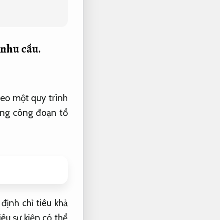
nhu cầu.
eo một quy trình
ong công đoạn tổ
định chỉ tiêu khả
iêu sự kiện có thể