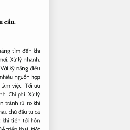
u cầu.
hàng tìm đến khi
mới,
Xử lý nhanh.
Với kỹ năng điều
ừ nhiều nguồn hợp
 làm việc,
Tối ưu
ính.
Chi phí.
Xử lý
 tránh rủi ro khi
hai.
chủ đầu tư cá
khi tiến tới hôn
ễ triển khai.
Một