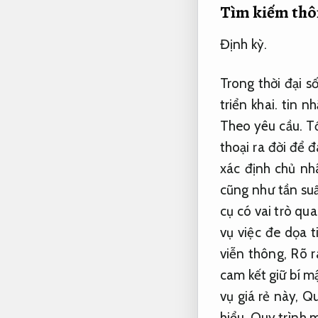
Tìm kiếm thôn
Định kỳ.
Trong thời đại s
triển khai.
tin nh
Theo yêu cầu.
Tố
thoại ra đời để 
xác định chủ nh
cũng như tần suấ
cụ có vai trò qua
vụ việc đe dọa t
viễn thông,
Rõ r
cam kết giữ bí m
vụ giá rẻ này,
Qu
hiểu,
Quy trình m