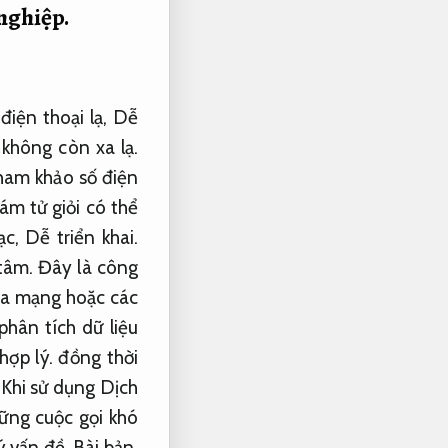
nghiệp.
điện thoại lạ,
Dễ
 không còn xa lạ.
tham khảo số điện
m tử giỏi có thể
lạc,
Dễ triển khai.
tâm.
Đây là công
ua mạng hoặc các
hân tích dữ liệu
hợp lý.
đồng thời
Khi sử dụng Dịch
ững cuộc gọi khó
ý vấn đề.
Bài bản.