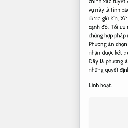
chính xác tuyệt 
vụ này là tính b
được giữ kín,
Xử
cạnh đó,
Tối ưu 
chứng hợp pháp n
Phương án chọn t
nhận được kết q
Đây là phương á
những quyết địn
Linh hoạt.