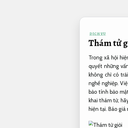
Bỏ
qua
nội
dung
DỊCH VỤ
Thám tử g
Trong xã hội hiệ
quyết những vấn 
không chỉ có tr
nghề nghiệp. Việ
bảo tính bảo mật
khai thám tử, hã
hiện tại.
Báo giá 