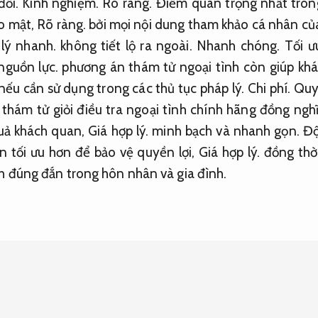
đối.
Kinh nghiệm.
Rõ ràng.
Điểm quan trọng nhất tron
ảo mật,
Rõ ràng.
bởi mọi nội dung tham khảo cá nhân củ
 lý nhanh.
không tiết lộ ra ngoài.
Nhanh chóng.
Tối ư
nguồn lực.
phương án thám tử ngoại tình còn giúp kh
ếu cần sử dụng trong các thủ tục pháp lý.
Chi phí.
Quy
hám tử giỏi điều tra ngoại tình chính hãng đồng nghĩ
uả khách quan,
Giá hợp lý.
minh bạch và nhanh gọn.
Độ
n tối ưu hơn để bảo vệ quyền lợi,
Giá hợp lý.
đồng thời
h đúng đắn trong hôn nhân và gia đình.