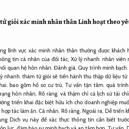
tử giỏi xác minh nhân thân
Linh hoạt theo yê
ong lĩnh vực xác minh nhân thân thường được khách 
hông tin cá nhân của đối tác,
Xử lý nhanh.
nhân viên 
mối quan hệ hôn nhân.
Đánh giá.
Quy trình minh bạch.
lý nhanh.
thám tử giỏi sẽ tiến hành thu thập dữ liệu t
hai.
bao gồm hồ sơ cư trú,
Tư vấn tận tâm.
quá trình
trạng hôn nhân,
Rõ ràng.
và thậm chí cả lịch sử tài ch
ớng triển khai đặc biệt hữu ích cho doanh nghiệp muốn
 hợp tác làm ăn.
Cá nhân.
Rõ ràng.
Ngoài ra,
Dễ triển k
ng Dịch vụ này để xác thực thông tin cần biết trước 
ồn lực.
đảm bảo sự minh bạch và an tâm hơn.
Tư vấn.
D