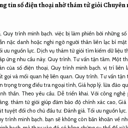
g tin số điện thoại nhờ thám tử giỏi
Chuyên 
ố,
Quy trình minh bạch.
việc bị làm phiền bởi những số 
ắn nặc danh hoặc nghi ngờ người thân liên lạc bí mật
i ưu nguồn lực.
Dịch vụ thám tử giỏi tìm kiếm dữ liệu 
đáp ứng nhu cầu này.
Quy trình.
Tư vấn tận tâm.
Một thá
ân của số điện thoại,
Quy trình minh bạch.
vị trí liên 
t gọi và mối quan hệ liên quan.
Quy trình.
Tư vấn tận 
n trọng trong điều tra ngoại tình,
Giá hợp lý.
lừa đảo q
inh thần.
Theo yêu cầu.
Dễ triển khai.
Với công nghệ p
àng.
thám tử giỏi giúp đảm bảo độ chính xác cao,
Giá 
ật tuyệt đối cho chủ đầu tư.
Đánh giá.
Tối ưu nguồn lực.
y trình minh bạch.
bạn sẽ không còn băn khoăn về nh
inh bạch.
mà thay vào đó có bằng chứng cụ thể để xử l