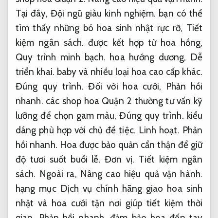
Tại đây,
Đội ngũ giàu kinh nghiệm.
bạn có thể
tìm thấy những bó hoa sinh nhật rực rỡ,
Tiết
kiệm ngân sách.
được kết hợp từ hoa hồng,
Quy trình minh bạch.
hoa hướng dương,
Dễ
triển khai.
baby và nhiều loại hoa cao cấp khác.
Đúng quy trình.
Đối với hoa cưới,
Phản hồi
nhanh.
các shop hoa Quận 2 thường tư vấn kỹ
lưỡng để chọn gam màu,
Đúng quy trình.
kiểu
dáng phù hợp với chủ đề tiệc.
Linh hoạt.
Phản
hồi nhanh.
Hoa được bảo quản cẩn thận để giữ
độ tươi suốt buổi lễ.
Đơn vị.
Tiết kiệm ngân
sách.
Ngoài ra,
Nâng cao hiệu quả vận hành.
hạng mục Dịch vụ chính hãng giao hoa sinh
nhật và hoa cưới tận nơi giúp tiết kiệm thời
gian,
Phản hồi nhanh.
đảm bảo hoa đến tay