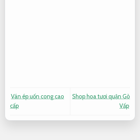
Ván ép uốn cong cao
Shop hoa tươi quận Gò
cấp
Vấp