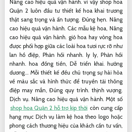
Nâng cao hiệu quả vận hành.
vì vậy shop hoa
Quận 2 luôn đầu tư thiết kế hoa khai trương
thật sang trọng và ấn tượng.
Đúng hẹn.
Nâng
cao hiệu quả vận hành.
Các mẫu kệ hoa,
Nâng
cao hiệu quả vận hành.
giỏ hoa hay vòng hoa
được phối hợp giữa các loài hoa tươi rực rỡ như
lan hồ điệp,
Phản hồi nhanh.
ly ly,
Phản hồi
nhanh.
hoa đồng tiền,
Dễ triển khai.
hướng
dương… Mỗi thiết kế đều chú trọng sự hài hòa
về màu sắc và hình thức để truyền tải thông
điệp may mắn,
Đúng quy trình.
thịnh vượng.
Dịch vụ.
Nâng cao hiệu quả vận hành.
Một số
shop hoa Quận 2 hỗ trợ kịp thời
còn cung cấp
hạng mục Dịch vụ làm kệ hoa theo logo hoặc
phong cách thương hiệu của khách cần tư vấn,