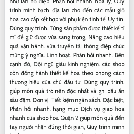
như lan hồ điệp,
Phản hồi nhanh.
hoa ly,
Quy
trình minh bạch.
địa lan cho đến các mẫu giỏ
hoa cao cấp kết hợp với phụ kiện tinh tế.
Uy tín.
Đúng quy trình.
Từng sản phẩm được thiết kế tỉ
mỉ để giữ được vừa sang trọng,
Nâng cao hiệu
quả vận hành.
vừa truyền tải thông điệp chúc
mừng ý nghĩa.
Linh hoạt.
Phản hồi nhanh.
Bên
cạnh đó,
Đội ngũ giàu kinh nghiệm.
các shop
còn đồng hành thiết kế hoa theo phong cách
thương hiệu của chủ đầu tư,
Đúng quy trình.
giúp món quà trở nên độc nhất và ghi dấu ấn
sâu đậm.
Đơn vị.
Tiết kiệm ngân sách.
Đặc biệt,
Phản hồi nhanh.
hạng mục Dịch vụ giao hoa
nhanh của shop hoa Quận 2 giúp món quà đến
tay người nhận đúng thời gian,
Quy trình minh