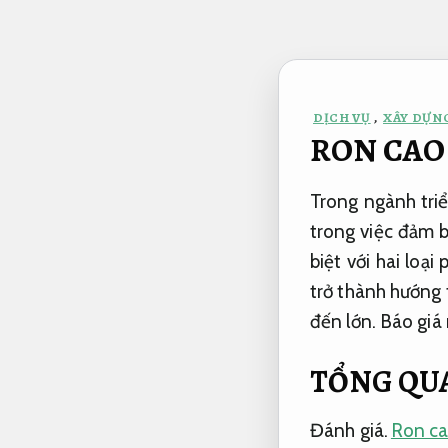
Bỏ
qua
nội
dung
DỊCH VỤ
,
XÂY DỰNG
RON CAO S
Trong ngành triể
trong việc đảm b
biệt với hai loạ
trở thành hướng 
đến lớn.
Báo giá 
TỔNG QUA
Đánh giá.
Ron ca