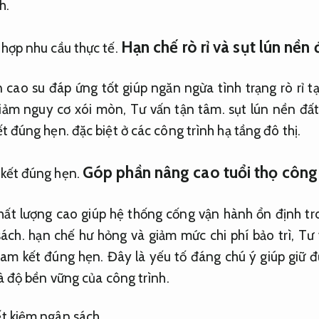
h.
Hạn chế rò rỉ và sụt lún nền 
hợp nhu cầu thực tế.
 cao su đáp ứng tốt giúp ngăn ngừa tình trạng rò rỉ tạ
iảm nguy cơ xói mòn,
Tư vấn tận tâm.
sụt lún nền đấ
t đúng hẹn.
đặc biệt ở các công trình hạ tầng đô thị.
Góp phần nâng cao tuổi thọ công 
kết đúng hẹn.
hất lượng cao giúp hệ thống cống vận hành ổn định tro
sách.
hạn chế hư hỏng và giảm mức chi phí bảo trì,
Tư 
am kết đúng hẹn.
Đây là yếu tố đáng chú ý giúp giữ đ
và độ bền vững của công trình.
ết kiệm ngân sách.