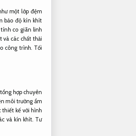
 như một lớp đệm
 bảo độ kín khít
tính co giãn linh
 và các chất thải
ho công trình.
Tối
u tổng hợp chuyên
iện môi trường ẩm
thiết kế với hình
c và kín khít.
Tư