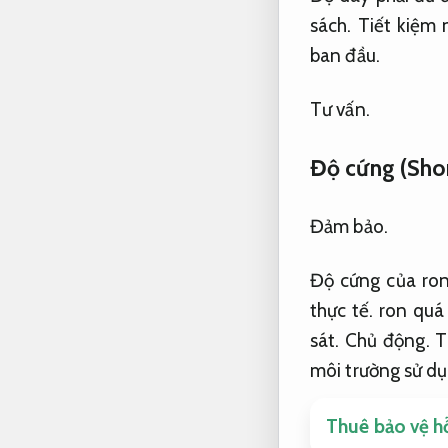
sách.
Tiết kiệm 
ban đầu.
Tư vấn.
Độ cứng (Sho
Đảm bảo.
Độ cứng của ro
thực tế.
ron quá
sát.
Chủ động.
T
môi trường sử dụ
Thuê bảo vệ hỗ