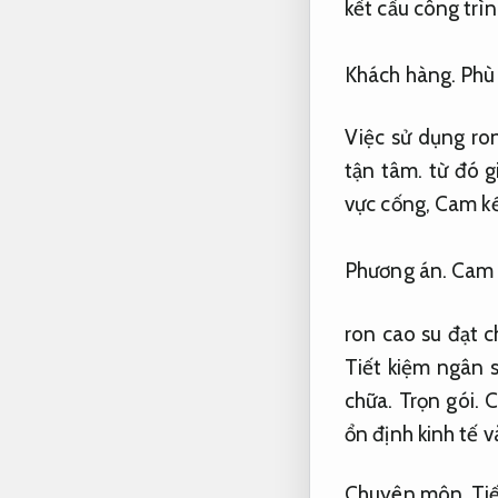
kết cấu công trìn
Khách hàng.
Phù 
Việc sử dụng ron
tận tâm.
từ đó g
vực cống,
Cam kế
Phương án.
Cam 
ron cao su đạt c
Tiết kiệm ngân 
chữa.
Trọn gói.
C
ổn định kinh tế 
Chuyên môn.
Ti