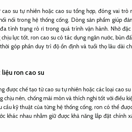
ừ cao su tự nhiên hoặc cao su tổng hợp, đóng vai trò
 mối nối trong hệ thống cống. Dòng sản phẩm giúp đảm
 đa tình trạng rò rỉ trong quá trình vận hành. Nhờ đặc 
 chịu lực tốt, ron cao su có tác dụng ngăn nước, bùn đất
hời góp phần duy trì độ ổn định và tuổi thọ lâu dài c
 liệu ron cao su
g được chế tạo từ cao su tự nhiên hoặc các loại cao s
g chịu nén, chống mài mòn và thích nghi tốt với điều k
u cầu kỹ thuật của từng hệ thống cống, ron có thể được 
ớc khác nhau nhằm giữ được khả năng lắp đặt chính xá