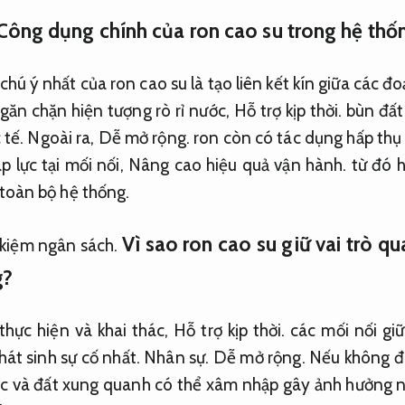
Công dụng chính của ron cao su trong hệ thố
hú ý nhất của ron cao su là tạo liên kết kín giữa các đ
găn chặn hiện tượng rò rỉ nước,
Hỗ trợ kịp thời.
bùn đất 
 tế.
Ngoài ra,
Dễ mở rộng.
ron còn có tác dụng hấp thụ
p lực tại mối nối,
Nâng cao hiệu quả vận hành.
từ đó h
toàn bộ hệ thống.
Vì sao ron cao su giữ vai trò q
 kiệm ngân sách.
g?
thực hiện và khai thác,
Hỗ trợ kịp thời.
các mối nối gi
phát sinh sự cố nhất.
Nhân sự.
Dễ mở rộng.
Nếu không đượ
c và đất xung quanh có thể xâm nhập gây ảnh hưởng 