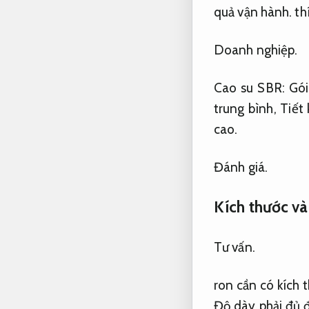
quả vận hành.
th
Doanh nghiệp.
Cao su SBR:
Gói
trung bình,
Tiết
cao.
Đánh giá.
Kích thước và
Tư vấn.
ron cần có kích 
Độ dày phải đủ đ