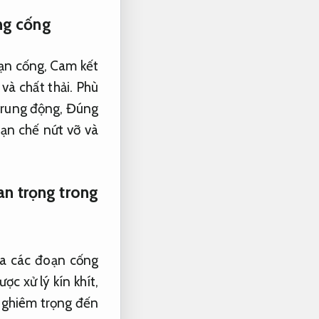
ng cống
oạn cống,
Cam kết
và chất thải.
Phù
 rung động,
Đúng
ạn chế nứt vỡ và
uan trọng trong
ữa các đoạn cống
c xử lý kín khít,
nghiêm trọng đến