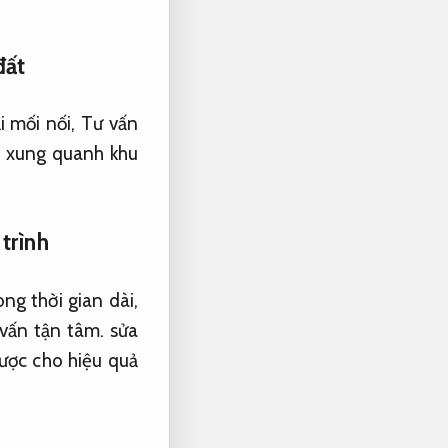
đất
i mối nối,
Tư vấn
t xung quanh khu
trình
ng thời gian dài,
vấn tận tâm.
sửa
ược cho hiệu quả