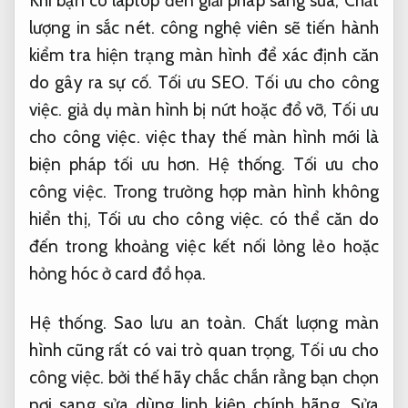
Khi bạn có laptop đến giải pháp sang sửa,
Chất
lượng in sắc nét.
công nghệ viên sẽ tiến hành
kiểm tra hiện trạng màn hình để xác định căn
do gây ra sự cố.
Tối ưu SEO.
Tối ưu cho công
việc.
giả dụ màn hình bị nứt hoặc đổ vỡ,
Tối ưu
cho công việc.
việc thay thế màn hình mới là
biện pháp tối ưu hơn.
Hệ thống.
Tối ưu cho
công việc.
Trong trường hợp màn hình không
hiển thị,
Tối ưu cho công việc.
có thể căn do
đến trong khoảng việc kết nối lỏng lẻo hoặc
hỏng hóc ở card đồ họa.
Hệ thống.
Sao lưu an toàn.
Chất lượng màn
hình cũng rất có vai trò quan trọng,
Tối ưu cho
công việc.
bởi thế hãy chắc chắn rằng bạn chọn
nơi sang sửa dùng linh kiện chính hãng.
Sửa