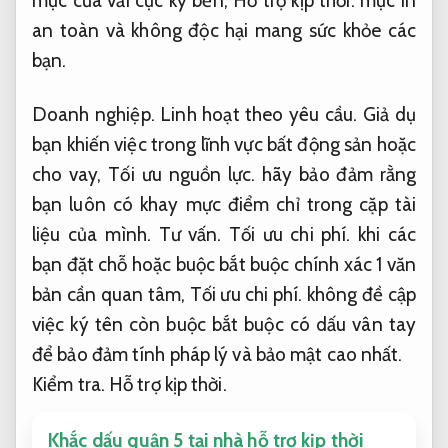
mực của vải cực kỳ bền,
Hỗ trợ kịp thời.
mực in
an toàn và không độc hại mang sức khỏe các
bạn.
Doanh nghiệp.
Linh hoạt theo yêu cầu.
Giả dụ
bạn khiến việc trong lĩnh vực bất động sản hoặc
cho vay,
Tối ưu nguồn lực.
hãy bảo đảm rằng
bạn luôn có khay mực điểm chỉ trong cặp tài
liệu của mình.
Tư vấn.
Tối ưu chi phí.
khi các
bạn đặt chỗ hoặc buộc bắt buộc chính xác 1 văn
bản cần quan tâm,
Tối ưu chi phí.
không đề cập
việc ký tên còn buộc bắt buộc có dấu vân tay
để bảo đảm tính pháp lý và bảo mật cao nhất.
Kiểm tra.
Hỗ trợ kịp thời.
Khắc dấu quận 5 tại nhà hỗ trợ kịp thời