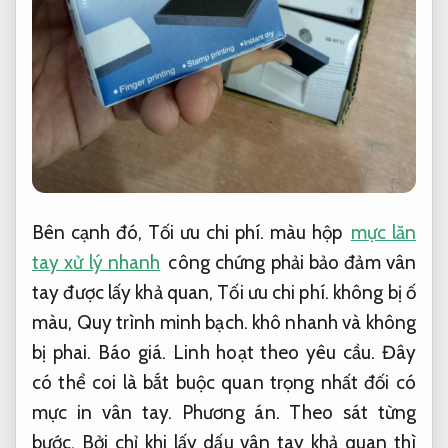
Bên cạnh đó,
Tối ưu chi phí.
màu hộp
mực lăn
tay xử lý nhanh
công chứng phải bảo đảm vân
tay được lấy khả quan,
Tối ưu chi phí.
không bị ố
màu,
Quy trình minh bạch.
khô nhanh và không
bị phai.
Báo giá.
Linh hoạt theo yêu cầu.
Đây
có thể coi là bắt buộc quan trọng nhất đối có
mực in vân tay.
Phương án.
Theo sát từng
bước.
Bởi chỉ khi lấy dấu vân tay khả quan thì