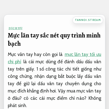
Bỏ
qua
nội
TANNOI.STREAM
dung
DỊCH VỤ
Mực lăn tay sắc nét quy trình minh
bạch
Mực vân tay hay còn gọi là
mực lăn tay tối ưu
chi phí
là cái mực dùng để đánh dấu dấu vân
tay trên giấy. 1 số công tác chi tiết giống như
công chứng, nhận dạng bắt buộc lấy dấu vân
tay để giữ lại dấu vân tay chuyên dụng cho
mục đích khẳng định hơi. Vậy mua mực vân tay
ở đâu? có các cái mực điểm chỉ nào?
Không
phát sinh.