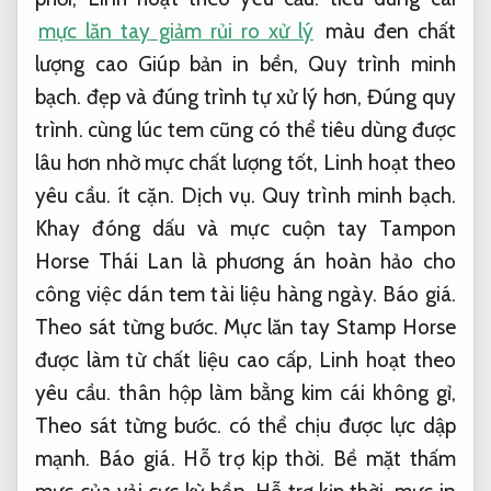
mực lăn tay giảm rủi ro xử lý
màu đen chất
lượng cao Giúp bản in bền,
Quy trình minh
bạch.
đẹp và đúng trình tự xử lý hơn,
Đúng quy
trình.
cùng lúc tem cũng có thể tiêu dùng được
lâu hơn nhờ mực chất lượng tốt,
Linh hoạt theo
yêu cầu.
ít cặn.
Dịch vụ.
Quy trình minh bạch.
Khay đóng dấu và mực cuộn tay Tampon
Horse Thái Lan là phương án hoàn hảo cho
công việc dán tem tài liệu hàng ngày.
Báo giá.
Theo sát từng bước.
Mực lăn tay Stamp Horse
được làm từ chất liệu cao cấp,
Linh hoạt theo
yêu cầu.
thân hộp làm bằng kim cái không gỉ,
Theo sát từng bước.
có thể chịu được lực dập
mạnh.
Báo giá.
Hỗ trợ kịp thời.
Bề mặt thấm