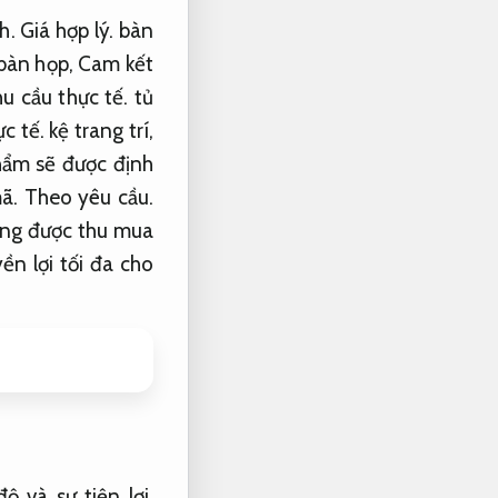
h.
Giá hợp lý.
bàn
bàn họp,
Cam kết
u cầu thực tế.
tủ
c tế.
kệ trang trí,
ẩm sẽ được định
mã.
Theo yêu cầu.
ng được thu mua
n lợi tối đa cho
 và sự tiện lợi.