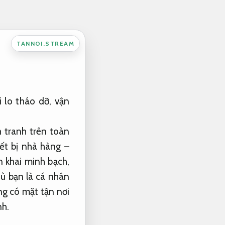
TANNOI.STREAM
 lo tháo dỡ, vận
 tranh trên toàn
iết bị nhà hàng –
n khai minh bạch,
Dù bạn là cá nhân
ng có mặt tận nơi
nh.