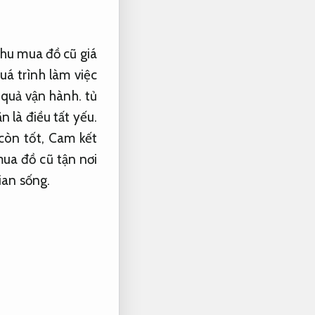
thu mua đồ cũ giá
á trình làm việc
 quả vận hành.
tủ
n là điều tất yếu.
còn tốt,
Cam kết
mua đồ cũ tận nơi
ian sống.