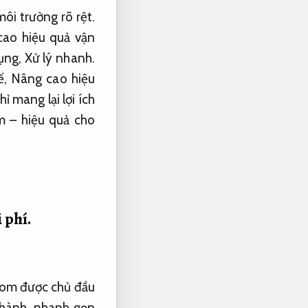
ôi trường rõ rệt.
ao hiệu quả vận
dụng,
Xử lý nhanh.
ế,
Nâng cao hiệu
 mang lại lợi ích
m – hiệu quả cho
 phí.
com được chủ đầu
hành.
nhanh gọn