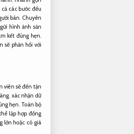
 cả các bước đều
gười bán.
Chuyên
gửi hình ảnh sản
m kết đúng hẹn.
 sẽ phản hồi với
 viên sẽ đến tận
ràng.
xác nhận dữ
úng hẹn.
Toàn bộ
thể lập hợp đồng
g lớn hoặc có giá