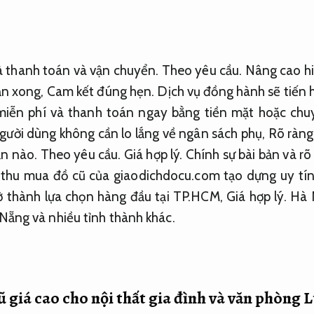
à thanh toán và vận chuyển.
Theo yêu cầu.
Nâng cao hi
ận xong,
Cam kết đúng hẹn.
Dịch vụ đồng hành sẽ tiến 
iễn phí và thanh toán ngay bằng tiền mặt hoặc ch
ười dùng không cần lo lắng về ngân sách phụ,
Rõ ràng
ản nào.
Theo yêu cầu.
Giá hợp lý.
Chính sự bài bản và rõ
i thu mua đồ cũ của giaodichdocu.com tạo dựng uy tí
ở thành lựa chọn hàng đầu tại TP.HCM,
Giá hợp lý.
Hà 
ẵng và nhiều tỉnh thành khác.
 giá cao cho nội thất gia đình và văn phòng
L