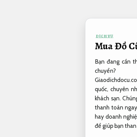
Bỏ
qua
nội
dung
DỊCH VỤ
Mua Đồ C
Bạn đang cần th
chuyển?
Giaodichdocu.co
quốc, chuyên nhậ
khách sạn. Chúng
thanh toán ngay 
hay doanh nghiệp
để giúp bạn than