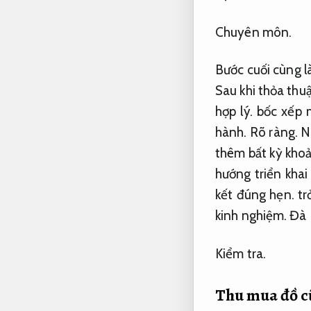
Chuyên môn.
Bước cuối cùng l
Sau khi thỏa thu
hợp lý.
bốc xếp m
hành.
Rõ ràng.
Ng
thêm bất kỳ kho
hướng triển kha
kết đúng hẹn.
tr
kinh nghiệm.
Đà N
Kiểm tra.
Thu mua đồ cũ