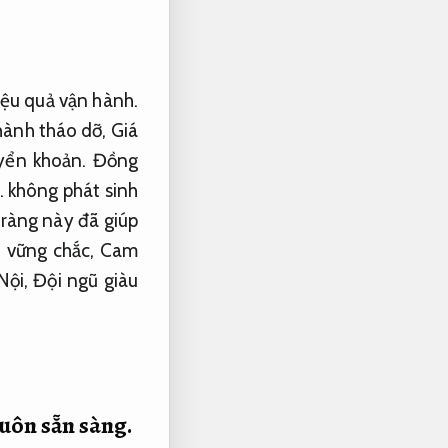
ệu quả vận hành.
hành tháo dỡ,
Giá
uyển khoản.
Đồng
.
không phát sinh
 ràng này đã giúp
n vững chắc,
Cam
Nội,
Đội ngũ giàu
uôn sẵn sàng.