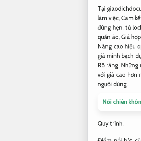
Tại giaodichdoc
làm việc,
Cam kế
đúng hẹn.
tủ loc
quần áo,
Giá hợp 
Nâng cao hiệu q
giá minh bạch dự
Rõ ràng.
Những m
với giá cao hơn
người dùng.
Nồi chiên khôn
Quy trình.
Điểm nổi bật củ