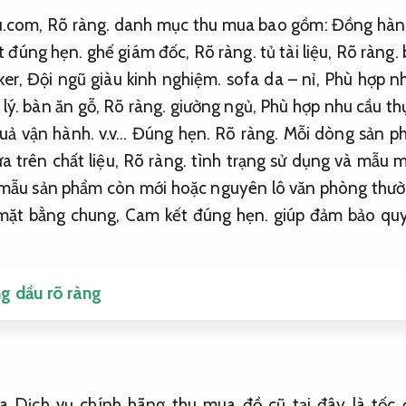
u.com,
Rõ ràng.
danh mục thu mua bao gồm:
Đồng hàn
t đúng hẹn.
ghế giám đốc,
Rõ ràng.
tủ tài liệu,
Rõ ràng.
ker,
Đội ngũ giàu kinh nghiệm.
sofa da – nỉ,
Phù hợp nh
lý.
bàn ăn gỗ,
Rõ ràng.
giường ngủ,
Phù hợp nhu cầu thự
uả vận hành.
v.v…
Đúng hẹn.
Rõ ràng.
Mỗi dòng sản ph
a trên chất liệu,
Rõ ràng.
tình trạng sử dụng và mẫu 
ẫu sản phẩm còn mới hoặc nguyên lô văn phòng thườ
 mặt bằng chung,
Cam kết đúng hẹn.
giúp đảm bảo quyề
g dầu rõ ràng
a Dịch vụ chính hãng thu mua đồ cũ tại đây là tốc độ