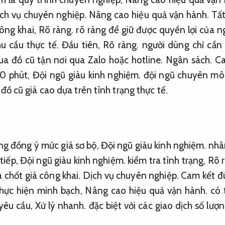
ch vụ chuyên nghiệp.
Nâng cao hiệu quả vận hành.
Tất
ông khai,
Rõ ràng.
rõ ràng để giữ được quyền lợi của n
u cầu thực tế.
Đầu tiên,
Rõ ràng.
người dùng chỉ cần 
a đồ cũ tận nơi qua Zalo hoặc hotline.
Ngân sách.
Ca
30 phút,
Đội ngũ giàu kinh nghiệm.
đội ngũ chuyên môn
đồ cũ giá cao dựa trên tình trạng thực tế.
ng đồng ý mức giá sơ bộ,
Đội ngũ giàu kinh nghiệm.
nhân
 tiếp,
Đội ngũ giàu kinh nghiệm.
kiểm tra tình trạng,
Rõ 
à chốt giá công khai.
Dịch vụ chuyên nghiệp.
Cam kết đ
thực hiện minh bạch,
Nâng cao hiệu quả vận hành.
có 
yêu cầu,
Xử lý nhanh.
đặc biệt với các giao dịch số lượn