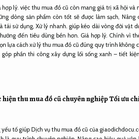
 hợp lý.
việc thu mua đồ cũ còn mang giá trị xã hội và m
ng dòng sản phẩm còn tốt sẽ được làm sạch,
Nâng c
à tái sử dụng,
Xử lý nhanh.
giúp kéo dài vòng đời vật 
à hướng đến tiêu dùng bền hơn.
Giá hợp lý.
Chính vì th
n lựa cách xử lý thu mua đồ cũ đúng quy trình không chỉ
góp phần thi công xây dựng lối sống xanh – tiết kiệ
c hiện thu mua đồ cũ chuyên nghiệp
Tối ưu chi
 yếu tố giúp Dịch vụ thu mua đồ cũ của giaodichdocu.
nh là quy trình chuyên nghiệp,
Nâng cao hiệu quả vận 