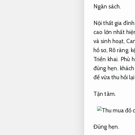
Ngân sách.
Nội thất gia đìn
cao lớn nhất hiệ
và sinh hoạt,
Cam
hồ sơ,
Rõ ràng.
kệ
Triển khai.
Phù h
đúng hẹn.
khách 
để vừa thu hồi lạ
Tận tâm.
Đúng hẹn.