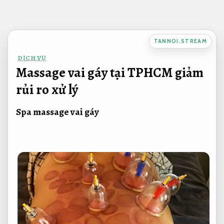
Bỏ
qua
nội
TANNOI.STREAM
dung
DỊCH VỤ
Massage vai gáy tại TPHCM giảm
rủi ro xử lý
Spa massage vai gáy