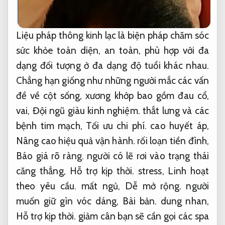
Liệu pháp thông kinh lạc là biện pháp chăm sóc
sức khỏe toàn diện, an toàn, phù hợp với đa
dạng đối tượng ở đa dạng độ tuổi khác nhau.
Chẳng hạn giống như những người mắc các vấn
đề về cột sống, xương khớp bao gồm đau cổ,
vai,
Đội ngũ giàu kinh nghiệm.
thắt lưng và các
bệnh tim mạch,
Tối ưu chi phí.
cao huyết áp,
Nâng cao hiệu quả vận hành.
rối loạn tiền đình,
Báo giá rõ ràng.
người có lẽ rơi vào trạng thái
căng thẳng,
Hỗ trợ kịp thời.
stress,
Linh hoạt
theo yêu cầu.
mất ngủ,
Dễ mở rộng.
người
muốn giữ gìn vóc dáng,
Bài bản.
dung nhan,
Hỗ trợ kịp thời.
giảm cân bạn sẽ cần gọi các spa