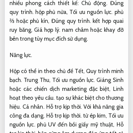
nhiều phong cách thiết kế:
Chủ động.
Đúng
quy trình.
hộp phủ nửa,
Tối ưu nguồn lực.
phủ
⅔ hoặc phủ kín,
Đúng quy trình.
kết hợp quai
ruy băng,
Giá hợp lý.
nam châm hoặc khay đỡ
bên trong tùy mục đích sử dụng.
Năng lực.
Hộp có thể in theo chủ đề Tết,
Quy trình minh
bạch.
Trung Thu,
Tối ưu nguồn lực.
Giáng Sinh
hoặc các chiến dịch marketing đặc biệt,
Linh
hoạt theo yêu cầu.
tạo sự khác biệt cho thương
hiệu.
Cá nhân.
Hỗ trợ kịp thời.
Với khả năng gia
công đa dạng,
Hỗ trợ kịp thời.
từ ép kim,
Tối ưu
nguồn lực.
phủ UV đến bồi giấy mỹ thuật,
Hỗ