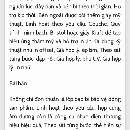
nguồn lực.
dày dặn và bền bỉ theo thời gian.
Hỗ
trợ kịp thời.
Bên ngoài được bồi thêm giấy mỹ
thuật,
Linh hoạt theo yêu cầu.
Couche,
Quy
trình minh bạch.
Bristol hoặc giấy Kraft để tạo
hiệu ứng thẩm mỹ và hỗ trợ in ấn đa dạng kỹ
thuật như in offset,
Giá hợp lý.
ép kim,
Theo sát
từng bước.
dập nổi,
Giá hợp lý.
phủ UV,
Giá hợp
lý.
in nhũ.
Bài bản.
Không chỉ đơn thuần là lớp bao bì bảo vệ dòng
sản phẩm,
Linh hoạt theo yêu cầu.
hộp cứng
âm dương còn là công cụ nhận diện thương
hiệu hiệu quả,
Theo sát từng bước.
thể hiện sự