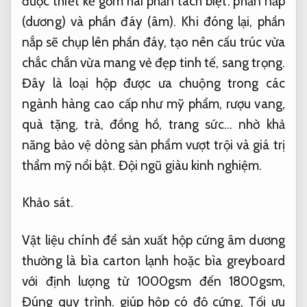
được thiết kế gồm hai phần tách biệt: phần nắp
(dương) và phần đáy (âm). Khi đóng lại, phần
nắp sẽ chụp lên phần đáy, tạo nên cấu trúc vừa
chắc chắn vừa mang vẻ đẹp tinh tế, sang trọng.
Đây là loại hộp được ưa chuộng trong các
ngành hàng cao cấp như mỹ phẩm, rượu vang,
quà tặng, trà, đồng hồ, trang sức… nhờ khả
năng bảo vệ dòng sản phẩm vượt trội và giá trị
thẩm mỹ nổi bật.
Đội ngũ giàu kinh nghiệm.
Khảo sát.
Vật liệu chính để sản xuất hộp cứng âm dương
thường là bìa carton lạnh hoặc bìa greyboard
với định lượng từ 1000gsm đến 1800gsm,
Đúng quy trình.
giúp hộp có độ cứng,
Tối ưu