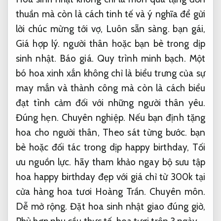
thuần mà còn là cách tinh tế và ý nghĩa để gửi
lời chúc mừng tới vợ,
Luôn sẵn sàng.
bạn gái,
Giá hợp lý.
người thân hoặc bạn bè trong dịp
sinh nhật.
Báo giá.
Quy trình minh bạch.
Một
bó hoa xinh xắn không chỉ là biểu trưng của sự
may mắn và thành công mà còn là cách biểu
đạt tình cảm đối với những người thân yêu.
Đúng hẹn.
Chuyên nghiệp.
Nếu bạn định tặng
hoa cho người thân,
Theo sát từng bước.
bạn
bè hoặc đối tác trong dịp happy birthday,
Tối
ưu nguồn lực.
hãy tham khảo ngay bộ sưu tập
hoa happy birthday đẹp với giá chỉ từ 300k tại
cửa hàng hoa tươi Hoàng Trần.
Chuyên môn.
Dễ mở rộng.
Đặt hoa sinh nhật giao đúng giờ,