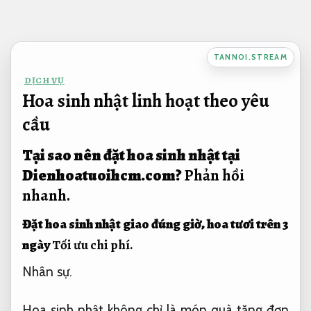
Bỏ
qua
nội
TANNOI.STREAM
dung
DỊCH VỤ
Hoa sinh nhật linh hoạt theo yêu
cầu
Tại sao nên đặt hoa sinh nhật tại
Dienhoatuoihcm.com?
Phản hồi
nhanh.
Đặt hoa sinh nhật giao đúng giờ, hoa tươi trên 3
ngày
Tối ưu chi phí.
Nhân sự.
Hoa sinh nhật không chỉ là món quà tặng đơn