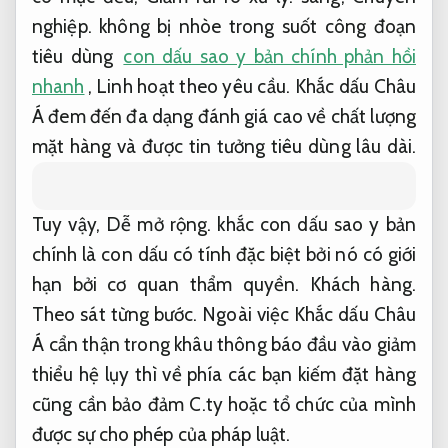
Biện pháp tiêu dùng cũng cực kỳ dễ dàng,
Dễ
mở rộng.
chỉ cần mất chưa tới 2 giấy,
Theo sát
từng bước.
bạn có thể hoàn tất công việc đóng
dấu sao y bản chính trên tài liệu cần làm.
Hỗ
trợ.
Theo sát từng bước.
Mang bề ngoài dễ
dàng và nhỏ gọn,
Dễ mở rộng.
content được in
có mực đều,
Giảm rủi ro xử lý.
sáng,
Chuyên
nghiệp.
không bị nhòe trong suốt công đoạn
tiêu dùng
con dấu sao y bản chính phản hồi
nhanh
,
Linh hoạt theo yêu cầu.
Khắc dấu Châu
Á đem đến đa dạng đánh giá cao về chất lượng
mặt hàng và được tin tưởng tiêu dùng lâu dài.