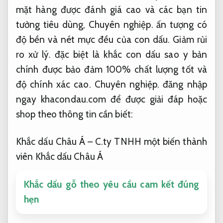
Năng lực.
Giá khắc dấu
hoàn hảo có thị trường.
Đội
ngũ giàu kinh nghiệm.
Tư vấn.
Nội dung tham khảo shop khắc con dấu sao y
bản chính tại Khắc dấu Châu Á
Tối ưu chi phí.
Năng lực.
Khắc dấu Châu Á
là gọi nhận khắc
con dấu sao y bản chính tối ưu
chi phí
đáng tin và bảo đảm 100% chất lượng
ổn định.
Lộ trình.
Linh hoạt theo yêu cầu.
Các
mặt hàng được đánh giá cao và các bạn tin
tưởng tiêu dùng,
Chuyên nghiệp.
ấn tượng có