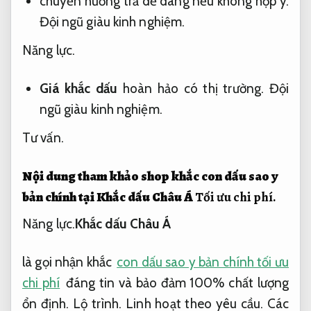
nhanh vào Hotline của C.ty để được giải đáp
tận tâm:
Dịch vụ chuyên nghiệp.
Luôn sẵn sàng.
bảo đảm mặt hàng đạt chất lượng và cam
đoan không bán hàng chất lượng tốt kém.
Phản hồi nhanh.
Chuyên viên.
mặt hàng 100% y hình.
Gói dịch vụ.
chuyển hướng trả dễ dàng nếu không hợp ý.
Đội ngũ giàu kinh nghiệm.