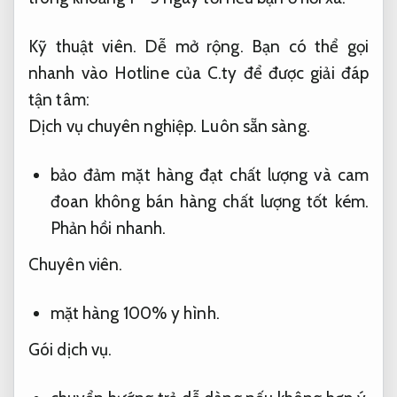
Làm bìa mạ vàng tên giá hợp lý
Mua con dấu sao y bản chính
Uy tín.
con dấu sao y bản chính luôn sẵn sàng
,
Quy trình minh bạch.
con dấu đã thu tiền
đang có sẵn hàng tại Khắc dấu Châu Á có chi
phí đáp ứng tốt có thị trường.
Kỹ thuật viên.
Linh hoạt theo yêu cầu.
các bạn có thể đặt
hàng nhận ngay trong ngày khi khu vực của
bạn có chi nhánh của hệ thống gọi,
Dễ mở
rộng.
hoặc có mặt tại bàn làm việc của bạn
trong khoảng 1 – 5 ngày tới nếu bạn ở hơi xa.
Kỹ thuật viên.
Dễ mở rộng.
Bạn có thể gọi