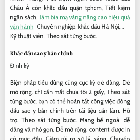
cao và không sai sót,
Chuyên nghiệp.
là công
vụ có thẩm quyền cao mang tính nhà nước.
Kỹ
thuật viên.
Dễ mở rộng.
cần Khắc dấu Châu Á
cũng tập trung cung ứng chính xác các bước
thực hiện,
Quy trình minh bạch.
bảo đảm chất
lượng tốt và không có bất cứ sai sót nhỏ nào.
Khách hàng.
Tiết kiệm ngân sách.
Khắc dấu
Châu Á còn khắc dấu quận tphcm,
Tiết kiệm
ngân sách.
làm bìa mạ vàng nâng cao hiệu quả
vận hành
,
Chuyên nghiệp.
khắc dấu Hà Nội,…
Kỹ thuật viên.
Theo sát từng bước.
Khắc dấu sao y bản chính
Định kỳ.