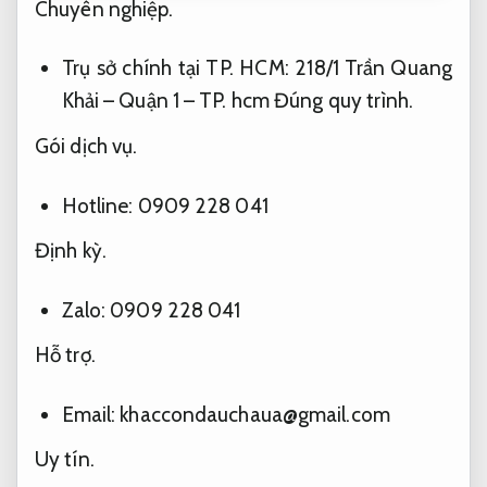
độ bền và nét mực đều của con dấu.
Giảm rủi
ro xử lý.
đặc biệt là khắc con dấu sao y bản
chính được bảo đảm 100% chất lượng tốt và
độ chính xác cao.
Chuyên nghiệp.
đăng nhập
ngay khacondau.com để được giải đáp hoặc
shop theo thông tin cần biết:
Khắc dấu Châu Á – C.ty TNHH một biến thành
viên Khắc dấu Châu Á
Khắc dấu gỗ theo yêu cầu cam kết đúng
hẹn
Chuyên nghiệp.
Trụ sở chính tại TP. HCM: 218/1 Trần Quang