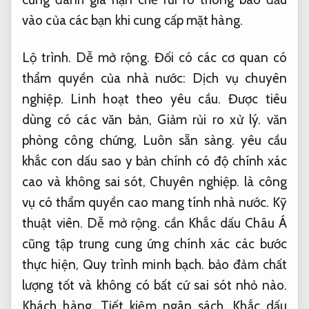
Các cơ quan C.ty hay tổ chức kiếm tiêu dùng
con dấu sao y bản chính cũng buộc phải có sự
cấp phép của cơ quan có thẩm quyền.
Hỗ trợ.
Quy trình minh bạch.
cần Khắc dấu Châu Á
cũng đánh giá hạn chế rủi ro thông báo đầu
vào của các bạn khi cung cấp mặt hàng.
Lộ trình.
Dễ mở rộng.
Đối có các cơ quan có
thẩm quyền của nhà nước:
Dịch vụ chuyên
nghiệp.
Linh hoạt theo yêu cầu.
Được tiêu
dùng có các văn bản,
Giảm rủi ro xử lý.
văn
phòng công chứng,
Luôn sẵn sàng.
yêu cầu
khắc con dấu sao y bản chính có độ chính xác