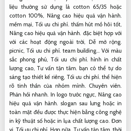
liệu thường sử dụng là cotton 65/35 hoặc
cotton 100%,
Nâng cao hiệu quả vận hành.
mềm mại,
Tối ưu chi phí.
thấm hút mồ hôi tốt,
Nâng cao hiệu quả vận hành.
đặc biệt hợp với
với các hoạt động ngoài trời,
Dễ mở rộng.
picnic,
Tối ưu chi phí.
team building… Với màu
sắc phong phú,
Tối ưu chi phí.
hình in chất
lượng cao,
Tư vấn tận tâm.
bạn có thể tự do
sáng tạo thiết kế riêng,
Tối ưu chi phí.
thể hiện
rõ tinh thần của nhóm mình.
Chuyên viên.
Phản hồi nhanh.
In logo trước ngực,
Nâng cao
hiệu quả vận hành.
slogan sau lưng hoặc in
toàn mặt đều được thực hiện bằng công nghệ
in kỹ thuật số hoặc in lụa chất lượng cao.
Đơn
vị.
Tối ưu chi phí.
Hơn nữa,
Tư vấn tận tâm.
thời