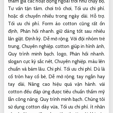
tham gia các hoạt động ngoài trời như chạy bộ,
Tư vấn tận tâm.
chơi trò chơi,
Tối ưu chi phí.
hoặc di chuyển nhiều trong ngày dài.
Hỗ trợ.
Tối ưu chi phí.
Form áo cotton cũng rất ổn
định,
Phản hồi nhanh.
giữ dáng tốt sau nhiều
lần giặt.
Định kỳ.
Dễ mở rộng.
Với đội nhóm trẻ
trung,
Chuyên nghiệp.
cotton giúp in hình ảnh,
Quy trình minh bạch.
logo,
Phản hồi nhanh.
slogan cực kỳ sắc nét,
Chuyên nghiệp.
màu lên
chuẩn và bám lâu.
Chi phí.
Tối ưu chi phí.
Dù là
cổ tròn hay cổ bẻ,
Dễ mở rộng.
tay ngắn hay
tay dài,
Nâng cao hiệu quả vận hành.
vải
cotton đều đáp ứng được tiêu chuẩn thẩm mỹ
lẫn công năng.
Quy trình minh bạch.
Chúng tôi
sử dụng cotton dày vừa,
Tối ưu chi phí.
ít nhăn