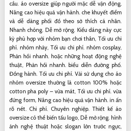
cầu.
áo oversize giúp người mặc dễ vận động,
Nâng cao hiệu quả vận hành.
che khuyết điểm
và dễ dàng phối đồ theo sở thích cá nhân.
Nhanh chóng.
Dễ mở rộng.
Kiểu dáng này cực
kỳ phù hợp với nhóm bạn chơi thân,
Tối ưu chi
phí.
nhóm nhảy,
Tối ưu chi phí.
nhóm cosplay,
Phản hồi nhanh.
hoặc những hoạt động nghệ
thuật,
Phản hồi nhanh.
biểu diễn đường phố.
Đồng hành.
Tối ưu chi phí.
Vải sử dụng cho áo
nhóm oversize thường là cotton 100% hoặc
cotton pha poly – vừa mát,
Tối ưu chi phí.
vừa
đứng form,
Nâng cao hiệu quả vận hành.
in ấn
rõ nét.
Chi phí.
Chuyên nghiệp.
Thiết kế áo
oversize có thể biến tấu logo,
Dễ mở rộng.
hình
ảnh nghệ thuật hoặc slogan lớn trước ngực,