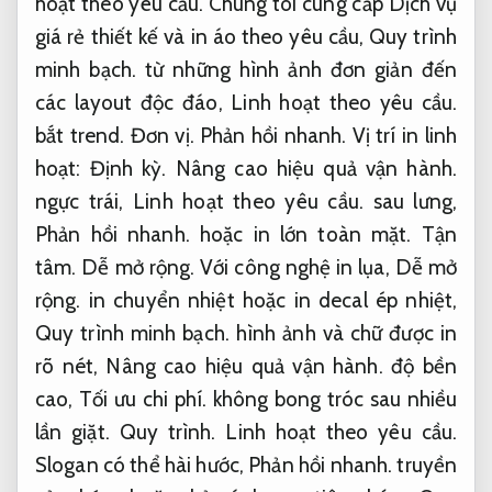
hoạt theo yêu cầu.
Chúng tôi cung cấp Dịch vụ
giá rẻ thiết kế và in áo theo yêu cầu,
Quy trình
minh bạch.
từ những hình ảnh đơn giản đến
các layout độc đáo,
Linh hoạt theo yêu cầu.
bắt trend.
Đơn vị.
Phản hồi nhanh.
Vị trí in linh
hoạt:
Định kỳ.
Nâng cao hiệu quả vận hành.
ngực trái,
Linh hoạt theo yêu cầu.
sau lưng,
Phản hồi nhanh.
hoặc in lớn toàn mặt.
Tận
tâm.
Dễ mở rộng.
Với công nghệ in lụa,
Dễ mở
rộng.
in chuyển nhiệt hoặc in decal ép nhiệt,
Quy trình minh bạch.
hình ảnh và chữ được in
rõ nét,
Nâng cao hiệu quả vận hành.
độ bền
cao,
Tối ưu chi phí.
không bong tróc sau nhiều
lần giặt.
Quy trình.
Linh hoạt theo yêu cầu.
Slogan có thể hài hước,
Phản hồi nhanh.
truyền