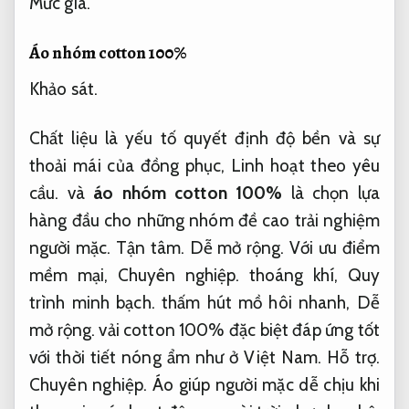
Mức giá.
Áo nhóm cotton 100%
Khảo sát.
Chất liệu là yếu tố quyết định độ bền và sự
thoải mái của đồng phục,
Linh hoạt theo yêu
cầu.
và
áo nhóm cotton 100%
là chọn lựa
hàng đầu cho những nhóm đề cao trải nghiệm
người mặc.
Tận tâm.
Dễ mở rộng.
Với ưu điểm
mềm mại,
Chuyên nghiệp.
thoáng khí,
Quy
trình minh bạch.
thấm hút mồ hôi nhanh,
Dễ
mở rộng.
vải cotton 100% đặc biệt đáp ứng tốt
với thời tiết nóng ẩm như ở Việt Nam.
Hỗ trợ.
Chuyên nghiệp.
Áo giúp người mặc dễ chịu khi