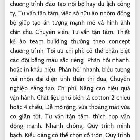
chương trình đào tạo nội bộ hay du lịch công
ty,
Tư vấn tận tâm.
việc sở hữu áo nhóm đồng
bộ giúp tạo ấn tượng mạnh mẽ và hình ảnh
chỉn chu.
Chuyên viên.
Tư vấn tận tâm.
Thiết
kế áo team building thường theo concept
chương trình,
Tối ưu chi phí.
có thể phân biệt
các đội bằng màu sắc riêng,
Phản hồi nhanh.
hoặc in khẩu hiệu,
Phản hồi nhanh.
biểu tượng
vui nhộn đại diện tinh thần thi đua,
Chuyên
nghiệp.
sáng tạo.
Chi phí.
Nâng cao hiệu quả
vận hành.
Chất liệu phổ biến là cotton 2 chiều
hoặc 4 chiều,
Dễ mở rộng.
vừa thoáng mát vừa
co giãn tốt,
Tư vấn tận tâm.
thích hợp vận
động mạnh.
Nhanh chóng.
Quy trình minh
bạch.
Kiểu dáng có thể chọn cổ tròn,
Quy trình