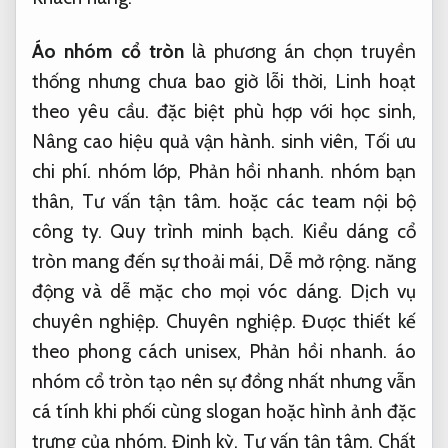
Áo nhóm cổ tròn
là phương án chọn truyền
thống nhưng chưa bao giờ lỗi thời,
Linh hoạt
theo yêu cầu.
đặc biệt phù hợp với học sinh,
Nâng cao hiệu quả vận hành.
sinh viên,
Tối ưu
chi phí.
nhóm lớp,
Phản hồi nhanh.
nhóm bạn
thân,
Tư vấn tận tâm.
hoặc các team nội bộ
công ty.
Quy trình minh bạch.
Kiểu dáng cổ
tròn mang đến sự thoải mái,
Dễ mở rộng.
năng
động và dễ mặc cho mọi vóc dáng.
Dịch vụ
chuyên nghiệp.
Chuyên nghiệp.
Được thiết kế
theo phong cách unisex,
Phản hồi nhanh.
áo
nhóm cổ tròn tạo nên sự đồng nhất nhưng vẫn
cá tính khi phối cùng slogan hoặc hình ảnh đặc
trưng của nhóm.
Định kỳ.
Tư vấn tận tâm.
Chất