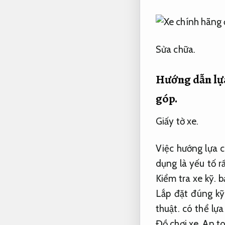
Sửa chữa.
Hướng dẫn lự
góp.
Giấy tờ xe.
Việc hướng lựa c
dụng là yếu tố r
Kiểm tra xe kỹ.
bạ
Lắp đặt đúng kỹ
thuật.
có thể lựa
Đồ chơi xe.
An to