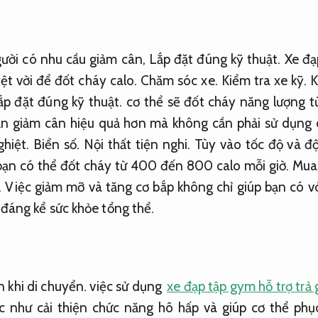
gười có nhu cầu giảm cân,
Lắp đặt đúng kỹ thuật.
Xe đạ
t vời để đốt cháy calo.
Chăm sóc xe.
Kiểm tra xe kỹ.
K
ắp đặt đúng kỹ thuật.
cơ thể sẽ đốt cháy năng lượng 
n giảm cân hiệu quả hơn mà không cần phải sử dụng
ghiệt.
Biển số.
Nội thất tiện nghi.
Tùy vào tốc độ và độ
ạn có thể đốt cháy từ 400 đến 800 calo mỗi giờ.
Mua 
.
Việc giảm mỡ và tăng cơ bắp không chỉ giúp bạn có v
 đáng kể sức khỏe tổng thể.
 khi di chuyển.
việc sử dụng
xe đạp tập gym hỗ trợ trả
ác như cải thiện chức năng hô hấp và giúp cơ thể phục