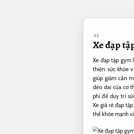
Bỏ
qua
nội
dung
XE
Xe đạp tập
Xe đạp tập gym l
thiện sức khỏe v
giúp giảm cân m
dẻo dai của cơ t
phí để duy trì s
Xe giá rẻ đạp tậ
thể khỏe mạnh v