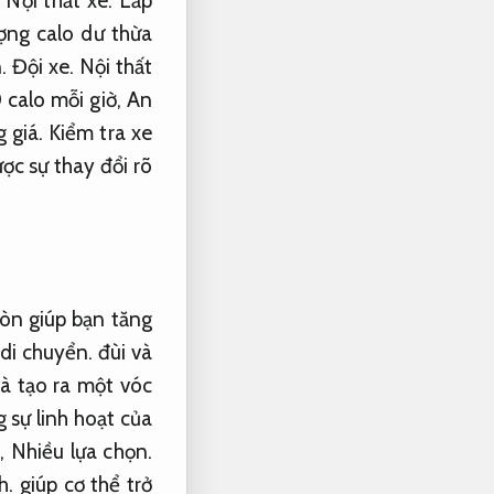
.
Nội thất xe.
Lắp
ợng calo dư thừa
n.
Đội xe.
Nội thất
 calo mỗi giờ,
An
 giá.
Kiểm tra xe
ợc sự thay đổi rõ
òn giúp bạn tăng
 di chuyển.
đùi và
à tạo ra một vóc
sự linh hoạt của
p,
Nhiều lựa chọn.
h.
giúp cơ thể trở