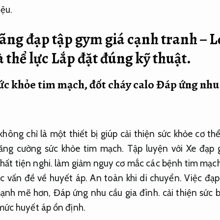
iệu.
ãng đạp tập gym giá cạnh tranh – Lợ
à thể lực
Lắp đặt đúng kỹ thuật.
c khỏe tim mạch, đốt cháy calo
Đáp ứng nhu 
hông chỉ là một thiết bị giúp cải thiện sức khỏe cơ th
ăng cường sức khỏe tim mạch. Tập luyện với Xe đạp g
hất tiện nghi.
làm giảm nguy cơ mắc các bệnh tim mạc
ác vấn đề về huyết áp.
An toàn khi di chuyển.
Việc đạp
mạnh mẽ hơn,
Đáp ứng nhu cầu gia đình.
cải thiện sức 
 mức huyết áp ổn định.