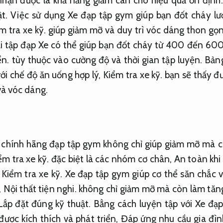
hận được là khả năng giảm cân cho hiệu quả ổn định
t.
Việc sử dụng Xe đạp tập gym giúp bạn đốt cháy lư
m tra xe kỹ.
giúp giảm mỡ và duy trì vóc dáng thon gọ
 tập đạp Xe có thể giúp bạn đốt cháy từ 400 đến 600
ển.
tùy thuộc vào cường độ và thời gian tập luyện.
Bảng
ới chế độ ăn uống hợp lý,
Kiểm tra xe kỹ.
bạn sẽ thấy đư
và vóc dáng.
e chính hãng đạp tập gym không chỉ giúp giảm mỡ mà c
ểm tra xe kỹ.
đặc biệt là các nhóm cơ chân,
An toàn khi
Kiểm tra xe kỹ.
Xe đạp tập gym giúp cơ thể săn chắc v
,
Nội thất tiện nghi.
không chỉ giảm mỡ mà còn làm tăng 
Lắp đặt đúng kỹ thuật.
Bằng cách luyện tập với Xe đạ
ược kích thích và phát triển,
Đáp ứng nhu cầu gia đìn