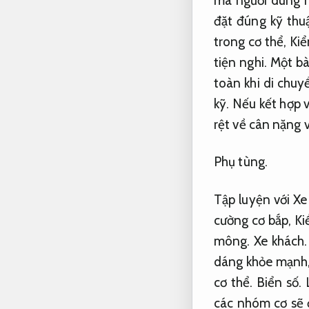
mà người dùng n
đặt đúng kỹ thuậ
trong cơ thể,
Kiể
tiện nghi.
Một bài
toàn khi di chuy
kỹ.
Nếu kết hợp v
rệt về cân nặng 
Phụ tùng.
Tập luyện với X
cường cơ bắp,
Ki
mông.
Xe khách.
dáng khỏe mạnh
cơ thể.
Biển số.
các nhóm cơ sẽ đ