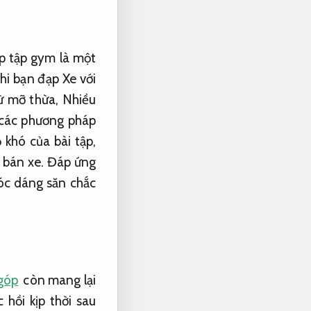
p tập gym là một
hi bạn đạp Xe với
từ mỡ thừa,
Nhiều
 các phương pháp
 khó của bài tập,
bán xe.
Đáp ứng
óc dáng săn chắc
 góp
còn mang lại
 hồi kịp thời sau