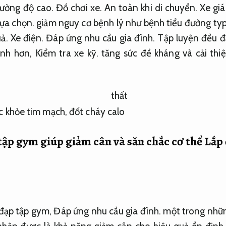
cường độ cao.
Đồ chơi xe.
An toàn khi di chuyển.
Xe giá
lựa chọn.
giảm nguy cơ bệnh lý như bệnh tiểu đường typ
uả.
Xe điện.
Đáp ứng nhu cầu gia đình.
Tập luyện đều đặ
ạnh hơn,
Kiểm tra xe kỹ.
tăng sức đề kháng và cải thiệ
oại thất 
 tập gym giúp giảm cân và săn chắc cơ thể
Lắp 
 đạp tập gym,
Đáp ứng nhu cầu gia đình.
một trong những