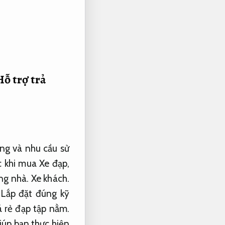
Hỗ trợ trả
ống và nhu cầu sử
 khi mua Xe đạp,
ong nhà.
Xe khách.
,
Lắp đặt đúng kỹ
 rẻ đạp tập nằm.
úp bạn thực hiện