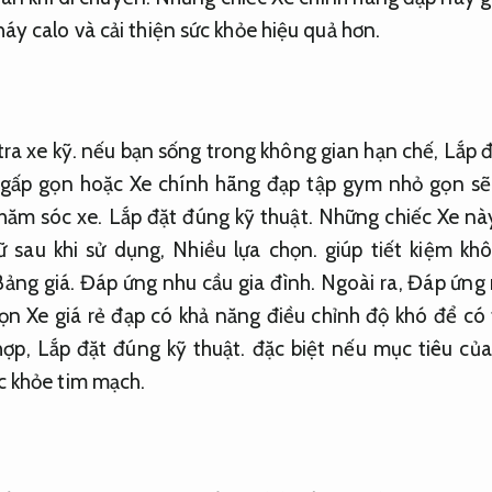
háy calo và cải thiện sức khỏe hiệu quả hơn.
ra xe kỹ.
nếu bạn sống trong không gian hạn chế,
Lắp đ
gấp gọn hoặc Xe chính hãng đạp tập gym nhỏ gọn sẽ
hăm sóc xe.
Lắp đặt đúng kỹ thuật.
Những chiếc Xe nà
iữ sau khi sử dụng,
Nhiều lựa chọn.
giúp tiết kiệm kh
Bảng giá.
Đáp ứng nhu cầu gia đình.
Ngoài ra,
Đáp ứng 
n Xe giá rẻ đạp có khả năng điều chỉnh độ khó để có 
hợp,
Lắp đặt đúng kỹ thuật.
đặc biệt nếu mục tiêu của
ức khỏe tim mạch.