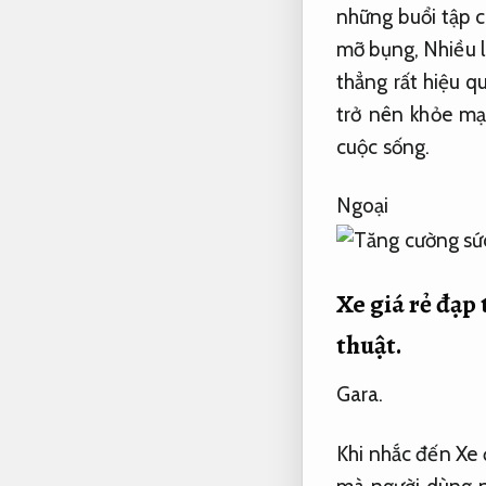
những buổi tập 
mỡ bụng,
Nhiều 
thẳng rất hiệu q
trở nên khỏe m
cuộc sống.
Ng
Xe giá rẻ đạp
thuật.
Gara.
Khi nhắc đến Xe