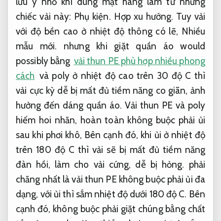
lưu ý nhỏ khi dùng mặt hàng làm từ những
chiếc vải này:
Phụ kiện.
Hợp xu hướng.
Tuy vải
với độ bền cao ở nhiệt độ thông có lẽ,
Nhiều
mẫu mới.
nhưng khi giặt quần áo would
possibly bằng
vải thun PE phù hợp nhiều phong
cách
và poly ở nhiệt độ cao trên 30 độ C thì
vải cực kỳ dễ bị mất đủ tiềm năng co giãn, ảnh
hưởng đến dáng quần áo. Vải thun PE và poly
hiếm hoi nhăn, hoàn toàn không buộc phải ủi
sau khi phơi khô, Bên cạnh đó, khi ủi ở nhiệt độ
trên 180 độ C thì vải sẽ bị mất đủ tiềm năng
đàn hồi, làm cho vải cứng, dễ bị hỏng. phải
chăng nhất là vải thun PE không buộc phải ủi đa
dạng, với ủi thì sắm nhiệt độ dưới 180 độ C. Bên
cạnh đó, không buộc phải giặt chúng bằng chất