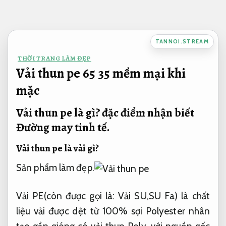
Bỏ
qua
nội
TANNOI.STREAM
dung
THỜI TRANG LÀM ĐẸP
Vải thun pe 65 35 mềm mại khi
mặc
Vải thun pe là gì? đặc điểm nhận biết
Đường may tinh tế.
Vải thun pe là vải gì?
Sản phẩm làm đẹp.
Vải PE(còn được gọi là: Vải SU,SU Fa) là chất
liệu vải được dệt từ 100% sợi Polyester nhân