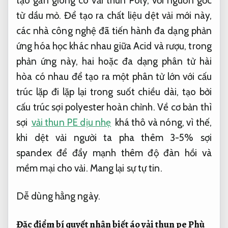
tạo gần gióng có vải thun Poly, với nguồn gốc
từ dầu mỏ. Để tạo ra chất liệu dệt vải mới này,
các nhà công nghệ đã tiến hành đa dạng phản
ứng hóa học khác nhau giữa Acid và rượu, trong
phản ứng này, hai hoặc đa dạng phân tử hài
hòa có nhau để tạo ra một phân tử lớn với cấu
trúc lặp đi lặp lại trong suốt chiều dài, tạo bởi
cấu trúc sợi polyester hoàn chỉnh. Về cơ bản thì
sợi
vải thun PE dịu nhẹ
khá thô và nóng, vì thế,
khi dệt vải người ta pha thêm 3-5% sợi
spandex để đẩy mạnh thêm độ đàn hồi và
mềm mại cho vải.
Mang lại sự tự tin.
Dễ dùng hằng ngày.
Đặc điểm bí quyết nhận biết áo vải thun pe
Phù