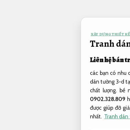
Bỏ
qua
nội
dung
XÂY DỰNG THIẾT KẾ
Tranh dán
Liên hệ bán 
các bạn có nhu c
dán tường 3-d tạ
chất lượng.
bề n
0902.328.809
h
được giúp đỡ gi
nhất.
Tranh dán 