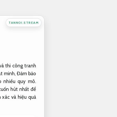
TANNOI.STREAM
và thi công tranh
át minh,
Đảm bảo
o nhiều quy mô.
 cuốn hút nhất để
h xác và hiệu quả