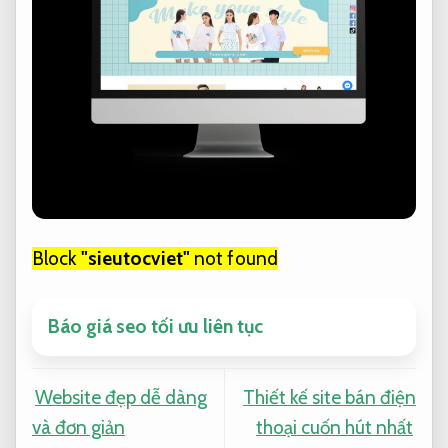
Block
"sieutocviet"
not found
Báo giá seo tối ưu liên tục
Website đẹp dễ dàng
Thiết kế site bán điện
và đơn giản
thoại cuốn hút nhất