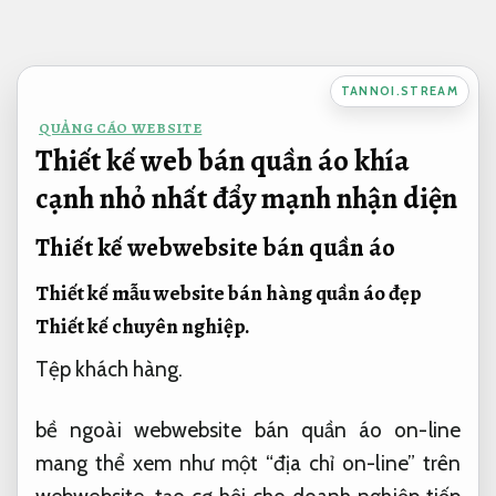
Bỏ
qua
nội
TANNOI.STREAM
dung
QUẢNG CÁO WEBSITE
Thiết kế web bán quần áo khía
cạnh nhỏ nhất đẩy mạnh nhận diện
Thiết kế webwebsite bán quần áo
Thiết kế mẫu website bán hàng quần áo đẹp
Thiết kế chuyên nghiệp.
Tệp khách hàng.
bề ngoài webwebsite bán quần áo on-line
mang thể xem như một “địa chỉ on-line” trên