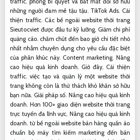
traffic.
phong bí quyết và bắt mắt đối sở hữu
những người đam mê tậu tậu.
TikTok Ads.
Cải
thiện traffic.
Các bề ngoài website thời trang
Sieutocviet được đầu tư kỹ lưỡng,
Giảm chi phí
quảng cáo.
chăm chút đến bao giờ chi tiết nhỏ
nhất nhằm chuyên dụng cho yêu cầu đặc biệt
của phân khúc này.
Content marketing.
Nâng
cao hiệu quả kinh doanh.
Giờ đây,
Cải thiện
traffic.
việc tạo và quản lý một website thời
trang không còn là thử thách khó khăn sở hữu
bạn nữa.
Giải pháp số.
Nâng cao hiệu quả kinh
doanh.
Hơn 100+ giao diện website thời trang
trực tuyến đa lĩnh vực,
Nâng cao hiệu quả kinh
doanh.
từ bề ngoài website bán hàng quần áo
chuẩn bộ máy tìm kiếm marketing đến bán