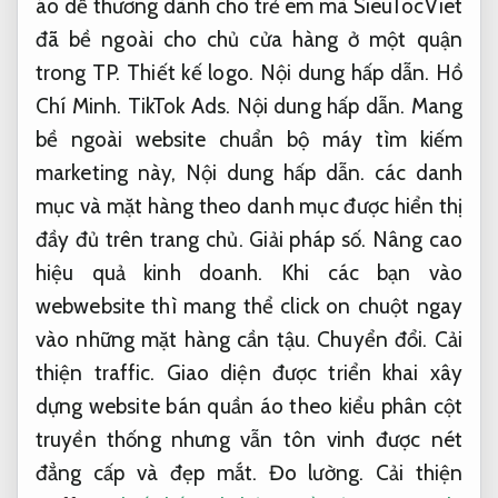
áo dễ thương dành cho trẻ em mà SieuTocViet
đã bề ngoài cho chủ cửa hàng ở một quận
trong TP.
Thiết kế logo.
Nội dung hấp dẫn.
Hồ
Chí Minh.
TikTok Ads.
Nội dung hấp dẫn.
Mang
bề ngoài website chuẩn bộ máy tìm kiếm
marketing này,
Nội dung hấp dẫn.
các danh
mục và mặt hàng theo danh mục được hiển thị
đầy đủ trên trang chủ.
Giải pháp số.
Nâng cao
hiệu quả kinh doanh.
Khi các bạn vào
webwebsite thì mang thể click on chuột ngay
vào những mặt hàng cần tậu.
Chuyển đổi.
Cải
thiện traffic.
Giao diện được triển khai xây
dựng website bán quần áo theo kiểu phân cột
truyền thống nhưng vẫn tôn vinh được nét
đẳng cấp và đẹp mắt.
Đo lường.
Cải thiện