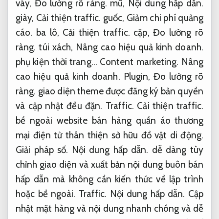
váy,
Đo lường rõ ràng.
mũ,
Nội dung hấp dẫn.
giày,
Cải thiện traffic.
guốc,
Giảm chi phí quảng
cáo.
ba lô,
Cải thiện traffic.
cặp,
Đo lường rõ
ràng.
túi xách,
Nâng cao hiệu quả kinh doanh.
phụ kiện thời trang…
Content marketing.
Nâng
cao hiệu quả kinh doanh.
Plugin,
Đo lường rõ
ràng.
giao diện theme được đăng ký bản quyền
và cập nhật đều đặn.
Traffic.
Cải thiện traffic.
bề ngoài website bán hàng quần áo thương
mại điện tử thân thiện sở hữu đồ vật di động.
Giải pháp số.
Nội dung hấp dẫn.
dễ dàng tùy
chỉnh giao diện và xuất bản nội dung buôn bán
hấp dẫn mà không cần kiến ​​thức về lập trình
hoặc bề ngoài.
Traffic.
Nội dung hấp dẫn.
Cập
nhật mặt hàng và nội dung nhanh chóng và dễ