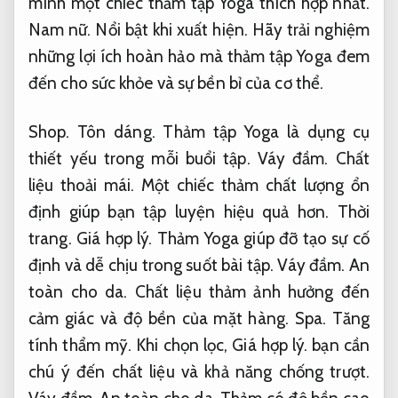
mình một chiếc thảm tập Yoga thích hợp nhất.
Nam nữ.
Nổi bật khi xuất hiện.
Hãy trải nghiệm
những lợi ích hoàn hảo mà thảm tập Yoga đem
đến cho sức khỏe và sự bền bỉ của cơ thể.
Shop.
Tôn dáng.
Thảm tập Yoga là dụng cụ
thiết yếu trong mỗi buổi tập.
Váy đầm.
Chất
liệu thoải mái.
Một chiếc thảm chất lượng ổn
định giúp bạn tập luyện hiệu quả hơn.
Thời
trang.
Giá hợp lý.
Thảm Yoga giúp đỡ tạo sự cố
định và dễ chịu trong suốt bài tập.
Váy đầm.
An
toàn cho da.
Chất liệu thảm ảnh hưởng đến
cảm giác và độ bền của mặt hàng.
Spa.
Tăng
tính thẩm mỹ.
Khi chọn lọc,
Giá hợp lý.
bạn cần
chú ý đến chất liệu và khả năng chống trượt.