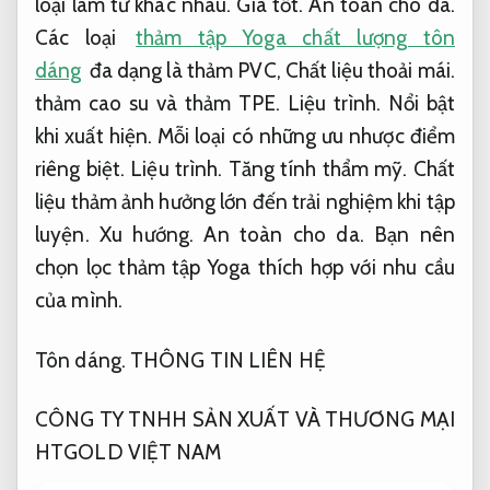
loại làm từ khác nhau.
Giá tốt.
An toàn cho da.
Các loại
thảm tập Yoga chất lượng tôn
dáng
đa dạng là thảm PVC,
Chất liệu thoải mái.
thảm cao su và thảm TPE.
Liệu trình.
Nổi bật
khi xuất hiện.
Mỗi loại có những ưu nhược điểm
riêng biệt.
Liệu trình.
Tăng tính thẩm mỹ.
Chất
liệu thảm ảnh hưởng lớn đến trải nghiệm khi tập
luyện.
Xu hướng.
An toàn cho da.
Bạn nên
chọn lọc thảm tập Yoga thích hợp với nhu cầu
của mình.
Tôn dáng.
THÔNG TIN LIÊN HỆ
CÔNG TY TNHH SẢN XUẤT VÀ THƯƠNG MẠI
HTGOLD VIỆT NAM