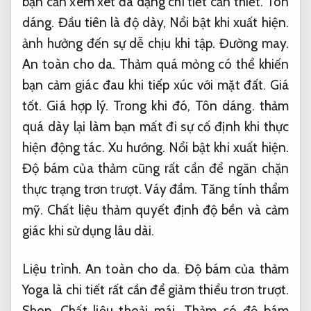
bạn cần xem xét đa dạng chi tiết cần thiết.
Tôn
dáng.
Đầu tiên là độ dày,
Nổi bật khi xuất hiện.
ảnh hưởng đến sự dễ chịu khi tập.
Đường may.
An toàn cho da.
Thảm quá mỏng có thể khiến
bạn cảm giác đau khi tiếp xúc với mặt đất.
Giá
tốt.
Giá hợp lý.
Trong khi đó,
Tôn dáng.
thảm
quá dày lại làm bạn mất đi sự cố định khi thực
hiện động tác.
Xu hướng.
Nổi bật khi xuất hiện.
Độ bám của thảm cũng rất cần để ngăn chặn
thực trạng trơn trượt.
Váy đầm.
Tăng tính thẩm
mỹ.
Chất liệu thảm quyết định độ bền và cảm
giác khi sử dụng lâu dài.
Liệu trình.
An toàn cho da.
Độ bám của thảm
Yoga là chi tiết rất cần để giảm thiểu trơn trượt.
Shop.
Chất liệu thoải mái.
Thảm có độ bám