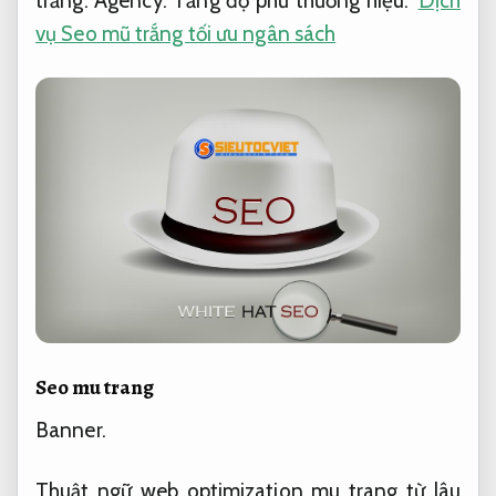
trắng.
Agency.
Tăng độ phủ thương hiệu.
Dịch
vụ Seo mũ trắng tối ưu ngân sách
Seo mu trang
Banner.
Thuật ngữ web optimization mu trang từ lâu