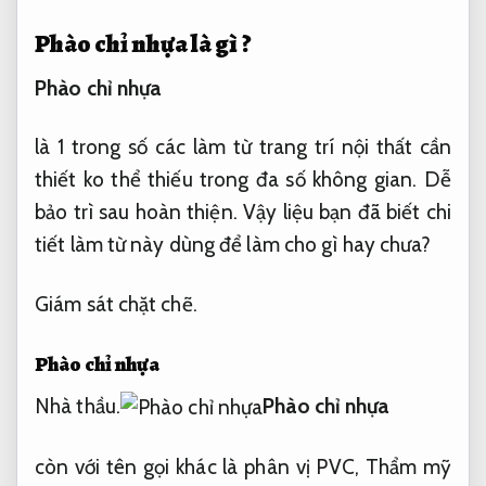
Phào chỉ nhựa là gì ?
Phào chỉ nhựa
là
1
trong số
các
làm từ
trang trí
nội thất
cần
thiết
ko
thể thiếu trong
đa số
không
gian.
Dễ
bảo trì sau hoàn thiện.
Vậy liệu bạn đã biết chi
tiết
làm từ
này
dùng
để
làm cho
gì hay chưa?
Giám sát chặt chẽ.
Phào chỉ nhựa
Nhà thầu.
Phào chỉ nhựa
còn với tên gọi khác là phân vị PVC,
Thẩm mỹ