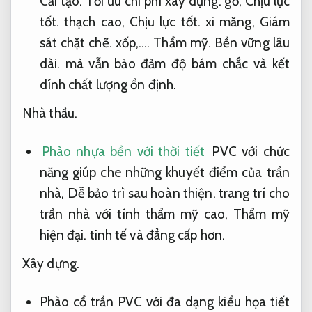
Cải tạo.
Tối ưu chi phí xây dựng.
gỗ,
Chịu lực
tốt.
thạch cao,
Chịu lực tốt.
xi măng,
Giám
sát chặt chẽ.
xốp,….
Thẩm mỹ.
Bền vững lâu
dài.
mà vẫn bảo đảm độ bám chắc và kết
dính chất lượng ổn định.
Nhà thầu.
Phào nhựa bền với thời tiết
PVC với chức
năng giúp che những khuyết điểm của trần
nhà,
Dễ bảo trì sau hoàn thiện.
trang trí cho
trần nhà với tính thẩm mỹ cao,
Thẩm mỹ
hiện đại.
tinh tế và đẳng cấp hơn.
Xây dựng.
Phào cổ trần PVC với đa dạng kiểu họa tiết