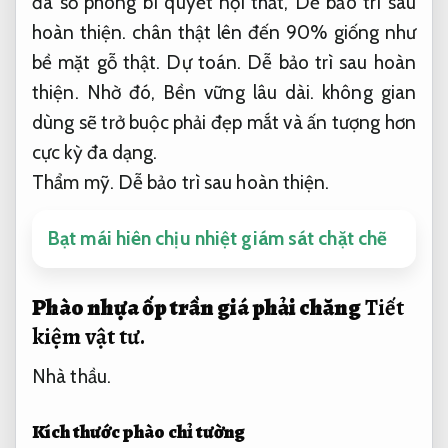
đa số phong bí quyết nội thất,
Dễ bảo trì sau
hoàn thiện.
chân thật lên đến 90% giống như
bề mặt gỗ thật.
Dự toán.
Dễ bảo trì sau hoàn
thiện.
Nhờ đó,
Bền vững lâu dài.
không gian
dùng sẽ trở buộc phải đẹp mắt và ấn tượng hơn
cực kỳ đa dạng.
Thẩm mỹ.
Dễ bảo trì sau hoàn thiện.
Bạt mái hiên chịu nhiệt giám sát chặt chẽ
Phào nhựa ốp trần giá phải chăng
Tiết
kiệm vật tư.
Nhà thầu.
Kích thước phào chỉ tường