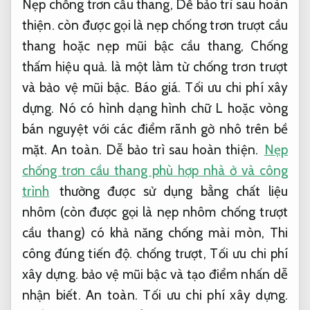
Nẹp chống trơn cầu thang,
Dễ bảo trì sau hoàn
thiện.
còn được gọi là nẹp chống trơn trượt cầu
thang hoặc nẹp mũi bậc cầu thang,
Chống
thấm hiệu quả.
là một làm từ chống trơn trượt
và bảo vệ mũi bậc.
Báo giá.
Tối ưu chi phí xây
dựng.
Nó có hình dạng hình chữ L hoặc vòng
bán nguyệt với các điểm rãnh gờ nhô trên bề
mặt.
An toàn.
Dễ bảo trì sau hoàn thiện.
Nẹp
chống trơn cầu thang phù hợp nhà ở và công
trình
thường được sử dụng bằng chất liệu
nhôm (còn được gọi là nẹp nhôm chống trượt
cầu thang) có khả năng chống mài mòn,
Thi
công đúng tiến độ.
chống trượt,
Tối ưu chi phí
xây dựng.
bảo vệ mũi bậc và tạo điểm nhấn dễ
nhận biết.
An toàn.
Tối ưu chi phí xây dựng.