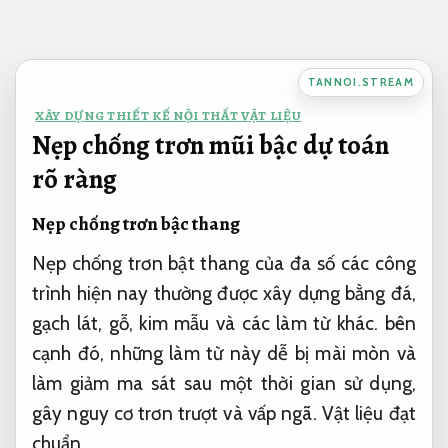
Bỏ
qua
nội
TANNOI.STREAM
dung
XÂY DỰNG THIẾT KẾ NỘI THẤT VẬT LIỆU
Nẹp chống trơn mũi bậc dự toán
rõ ràng
Nẹp chống trơn bậc thang
Nẹp chống trơn bật thang của đa số các công
trình hiện nay thường được xây dựng bằng đá,
gạch lát, gỗ, kim mẫu và các làm từ khác. bên
cạnh đó, những làm từ này dễ bị mài mòn và
làm giảm ma sát sau một thời gian sử dụng,
gây nguy cơ trơn trượt và vấp ngã.
Vật liệu đạt
chuẩn.