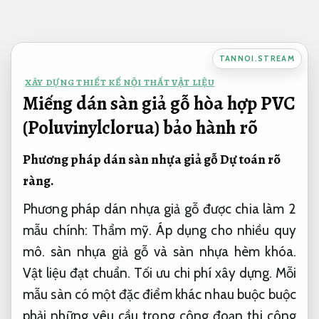
Bỏ
qua
nội
TANNOI.STREAM
dung
XÂY DỰNG THIẾT KẾ NỘI THẤT VẬT LIỆU
Miếng dán sàn giả gỗ hòa hợp PVC
(Poluvinylclorua) bảo hành rõ
Phương pháp dán sàn nhựa giả gỗ
Dự toán rõ
ràng.
Phương pháp dán nhựa giả gỗ được chia làm 2
mẫu chính:
Thẩm mỹ.
Áp dụng cho nhiều quy
mô.
sàn nhựa giả gỗ và sàn nhựa hèm khóa.
Vật liệu đạt chuẩn.
Tối ưu chi phí xây dựng.
Mỗi
mẫu sàn có một đặc điểm khác nhau buộc buộc
phải những yêu cầu trong công đoạn thi công