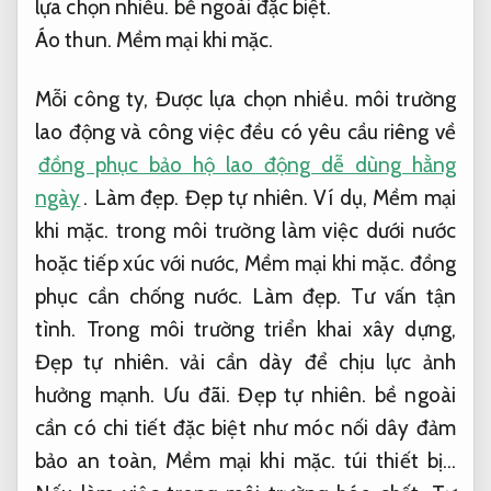
lựa chọn nhiều.
bề ngoài đặc biệt.
Áo thun.
Mềm mại khi mặc.
Mỗi công ty,
Được lựa chọn nhiều.
môi trường
lao động và công việc đều có yêu cầu riêng về
đồng phục bảo hộ lao động dễ dùng hằng
ngày
.
Làm đẹp.
Đẹp tự nhiên.
Ví dụ,
Mềm mại
khi mặc.
trong môi trường làm việc dưới nước
hoặc tiếp xúc với nước,
Mềm mại khi mặc.
đồng
phục cần chống nước.
Làm đẹp.
Tư vấn tận
tình.
Trong môi trường triển khai xây dựng,
Đẹp tự nhiên.
vải cần dày để chịu lực ảnh
hưởng mạnh.
Ưu đãi.
Đẹp tự nhiên.
bề ngoài
cần có chi tiết đặc biệt như móc nối dây đảm
bảo an toàn,
Mềm mại khi mặc.
túi thiết bị…