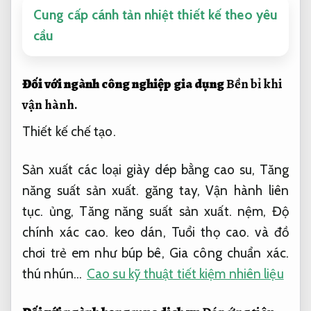
Cung cấp cánh tản nhiệt thiết kế theo yêu
cầu
Đối với ngành công nghiệp gia dụng
Bền bỉ khi
vận hành.
Thiết kế chế tạo.
Sản xuất các loại giày dép bằng cao su,
Tăng
năng suất sản xuất.
găng tay,
Vận hành liên
tục.
ủng,
Tăng năng suất sản xuất.
nệm,
Độ
chính xác cao.
keo dán,
Tuổi thọ cao.
và đồ
chơi trẻ em như búp bê,
Gia công chuẩn xác.
thú nhún…
Cao su kỹ thuật tiết kiệm nhiên liệu